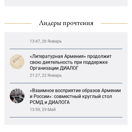
Возрождение Степанакертского русского
драматического театра и консолидация
карабахских соотечественников в
Ереване
Лидеры прочтения
13:47, 26 Январь
«Литературная Армения» продолжит
свою деятельность при поддержке
Организации ДИАЛОГ
21:27, 22 Январь
«Взаимное восприятие образов Армении
и России»: совместный круглый стол
РСМД и ДИАЛОГА
13:59, 29 Май
Возрождение Степанакертского русского
драматического театра и консолидация
карабахских соотечественников в
Ереване