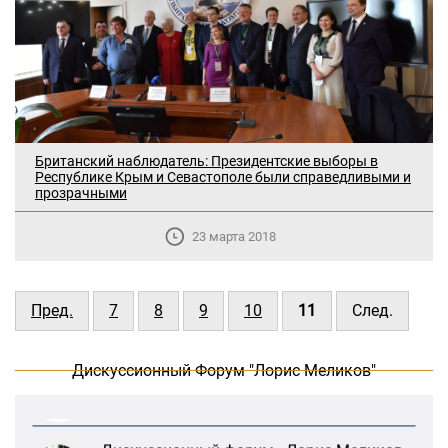
Британский наблюдатель: Президентские выборы в
Республике Крым и Севастополе были справедливыми и
прозрачными
В Москве прошло заседание
23 марта 2018
дискуссионного форума «Лорис
Меликов» на тему: «ООН и
предотвращение геноцидов»
Пред.
7
8
9
10
11
След.
«Лорис Меликов» начинает свою
деятельность
Дискуссионный Форум "Лорис Меликов"
Дискуссионный форум «Лорис Меликов»
вышел в долгосрочное плавание