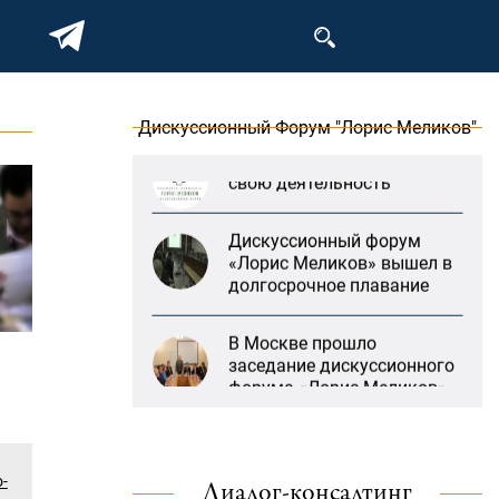
форума «Лорис Меликов»
на тему: «ООН и
предотвращение
геноцидов»
Дискуссионный Форум "Лорис Меликов"
«Лорис Меликов» начинает
свою деятельность
Дискуссионный форум
«Лорис Меликов» вышел в
долгосрочное плавание
В Москве прошло
заседание дискуссионного
форума «Лорис Меликов»
на тему: «ООН и
предотвращение
геноцидов»
«Литературная Армения»
-
«Лорис Меликов» начинает
продолжит свою
Диалог-консалтинг