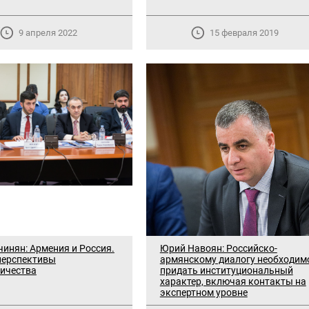
9 апреля 2022
15 февраля 2019
чинян: Армения и Россия.
Юрий Навоян: Российско-
перспективы
армянскому диалогу необходим
ичества
придать институциональный
характер, включая контакты на
экспертном уровне