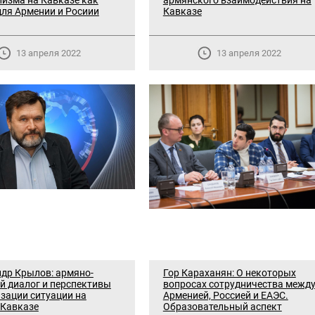
изма на Кавказе как
армянского взаимодействия на
для Армении и Росиии
Кавказе
13 апреля 2022
13 апреля 2022
др Крылов: армяно-
Гор Караханян: О некоторых
й диалог и перспективы
вопросах сотрудничества межд
зации ситуации на
Арменией, Россией и ЕАЭС.
Кавказе
Образовательный аспект