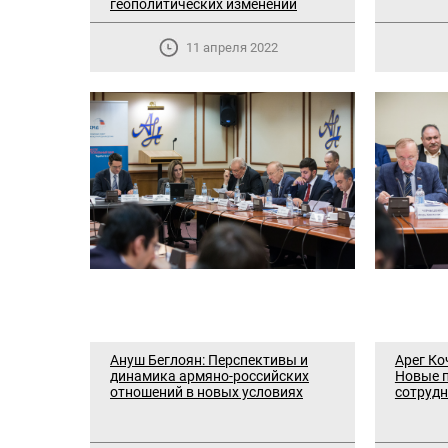
геополитических изменений
11 апреля 2022
Ануш Беглоян: Перспективы и
Арег Ко
динамика армяно-российских
Новые 
отношений в новых условиях
сотрудн