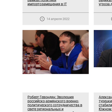
рамках политики
радикал
импортозамещения в IT
угроза 
14 апреля 2022
Роберт Гевондян: Эволюция
Алексан
российско-армянского военно-
турецки
политического сотрудничества в
стабили
свете региональных и
Южном 