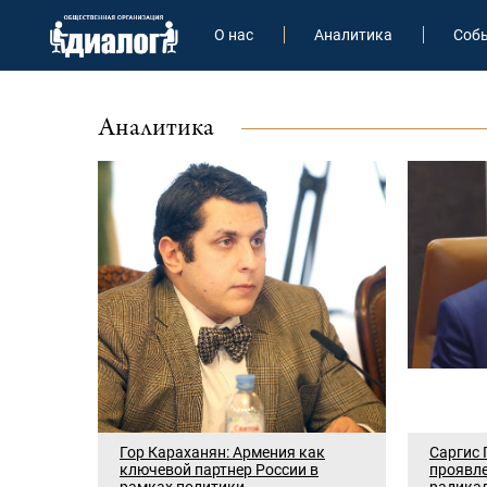
О нас
Аналитика
Соб
Аналитика
Гор Караханян: Армения как
Саргис 
ключевой партнер России в
проявл