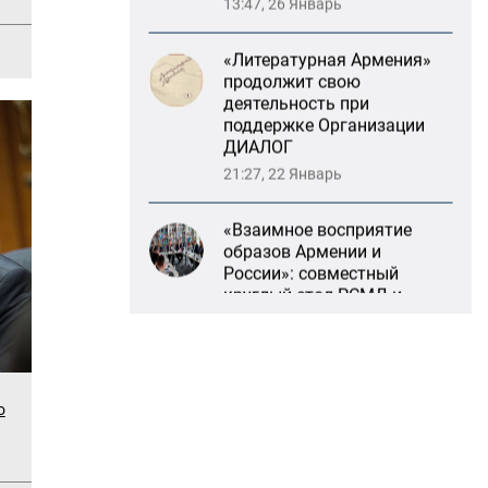
«Литературная Армения»
продолжит свою
деятельность при
поддержке Организации
ДИАЛОГ
21:27, 22 Январь
«Взаимное восприятие
образов Армении и
России»: совместный
круглый стол РСМД и
ДИАЛОГА
13:59, 29 Май
Возрождение
Степанакертского русского
драматического театра и
о
консолидация карабахских
соотечественников в
Ереване
13:47, 26 Январь