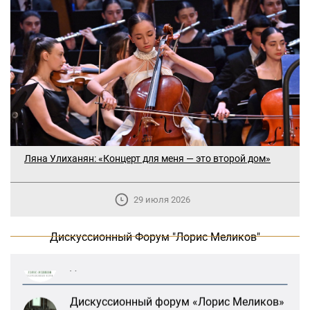
Ляна Улиханян: «Концерт для меня — это второй дом»
В Москве прошло заседание
дискуссионного форума «Лорис
Меликов» на тему: «ООН и
29 июля 2026
предотвращение геноцидов»
Дискуссионный Форум "Лорис Меликов"
«Лорис Меликов» начинает свою
деятельность
Дискуссионный форум «Лорис Меликов»
вышел в долгосрочное плавание