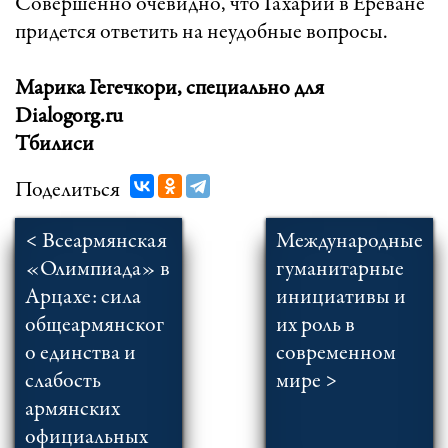
Совершенно очевидно, что Гахарии в Ереване
придется ответить на неудобные вопросы.
Марика Гегечкори, специально для
Dialogorg.ru
Тбилиси
Поделиться
< Всеармянская
Международные
«Олимпиада» в
гуманитарные
Арцахе: сила
инициативы и
общеармянског
их роль в
о единства и
современном
слабость
мире >
армянских
официальных