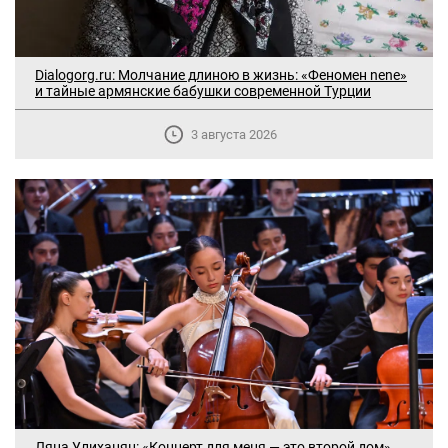
Dialogorg.ru: Молчание длиною в жизнь: «Феномен nene»
и тайные армянские бабушки современной Турции
3 августа 2026
В Москве прошло заседание
дискуссионного форума «Лорис
Меликов» на тему: «ООН и
предотвращение геноцидов»
Ляна Улиханян: «Концерт для меня — это второй дом»