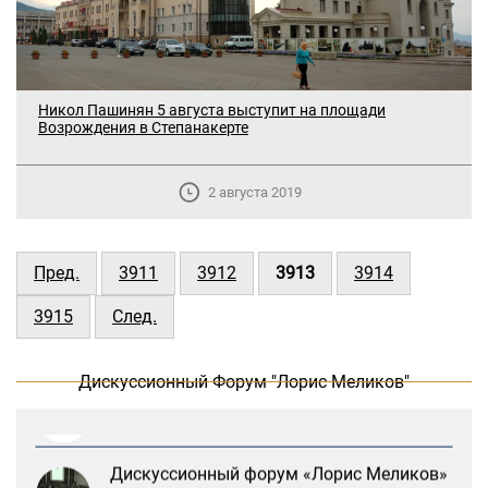
Никол Пашинян 5 августа выступит на площади
Возрождения в Степанакерте
2 августа 2019
В Москве прошло заседание
дискуссионного форума «Лорис
Пред.
3911
3912
3913
3914
Меликов» на тему: «ООН и
предотвращение геноцидов»
3915
След.
«Лорис Меликов» начинает свою
Дискуссионный Форум "Лорис Меликов"
деятельность
Дискуссионный форум «Лорис Меликов»
вышел в долгосрочное плавание