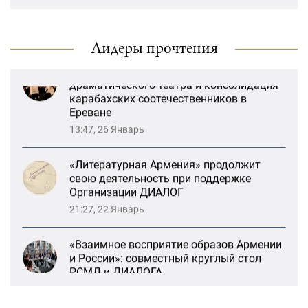
и России»: совместный круглый стол
«Лорис Меликов» начинает свою
РСМД и ДИАЛОГА
деятельность
13:59, 29 Май
Лидеры прочтения
Возрождение Степанакертского русского
драматического театра и консолидация
карабахских соотечественников в
Ереване
13:47, 26 Январь
«Литературная Армения» продолжит
свою деятельность при поддержке
Организации ДИАЛОГ
21:27, 22 Январь
«Взаимное восприятие образов Армении
и России»: совместный круглый стол
РСМД и ДИАЛОГА
13:59, 29 Май