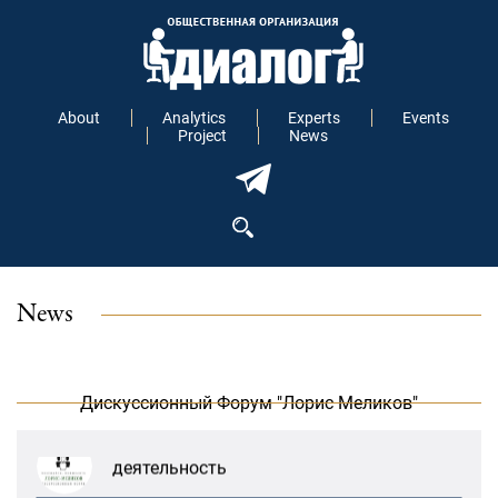
About
Analytics
Experts
Events
Project
News
News
В Москве прошло заседание
дискуссионного форума «Лорис
Меликов» на тему: «ООН и
предотвращение геноцидов»
Дискуссионный Форум "Лорис Меликов"
«Лорис Меликов» начинает свою
деятельность