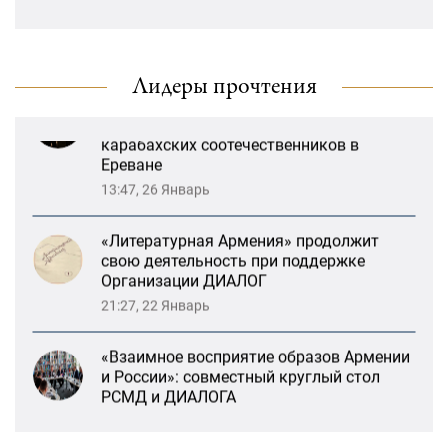
и России»: совместный круглый стол
«Лорис Меликов» начинает свою
РСМД и ДИАЛОГА
деятельность
13:59, 29 Май
Лидеры прочтения
Возрождение Степанакертского русского
драматического театра и консолидация
карабахских соотечественников в
Ереване
13:47, 26 Январь
«Литературная Армения» продолжит
свою деятельность при поддержке
Организации ДИАЛОГ
21:27, 22 Январь
«Взаимное восприятие образов Армении
и России»: совместный круглый стол
РСМД и ДИАЛОГА
13:59, 29 Май