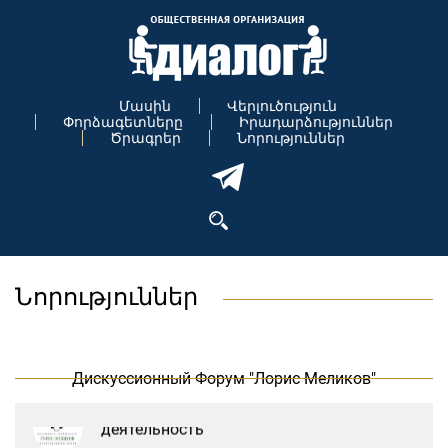
Մասին
Վերլուծություն
Փորձագետները
Իրադարձություններ
Ծրագրեր
Նորություններ
В Москве прошло заседание
Նորություններ
дискуссионного форума «Лорис
Меликов» на тему: «ООН и
предотвращение геноцидов»
Дискуссионный Форум "Лорис Меликов"
«Лорис Меликов» начинает свою
деятельность