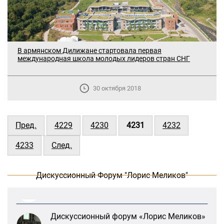
В армянском Дилижане стартовала первая
международная школа молодых лидеров стран СНГ
30 октября 2018
В Москве прошло заседание
дискуссионного форума «Лорис
Пред.
4229
4230
4231
4232
Меликов» на тему: «ООН и
предотвращение геноцидов»
4233
След.
«Лорис Меликов» начинает свою
деятельность
Дискуссионный Форум "Лорис Меликов"
Дискуссионный форум «Лорис Меликов»
вышел в долгосрочное плавание