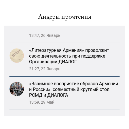
драматического театра и консолидация
карабахских соотечественников в
Ереване
Лидеры прочтения
13:47, 26 Январь
«Литературная Армения» продолжит
свою деятельность при поддержке
Организации ДИАЛОГ
21:27, 22 Январь
«Взаимное восприятие образов Армении
и России»: совместный круглый стол
РСМД и ДИАЛОГА
13:59, 29 Май
Возрождение Степанакертского русского
драматического театра и консолидация
карабахских соотечественников в
Ереване
13:47, 26 Январь