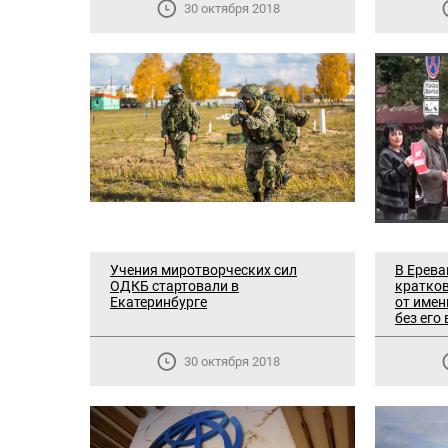
30 октября 2018
Учения миротворческих сил
В Ерева
ОДКБ стартовали в
кратко
Екатеринбурге
от имен
без его
30 октября 2018