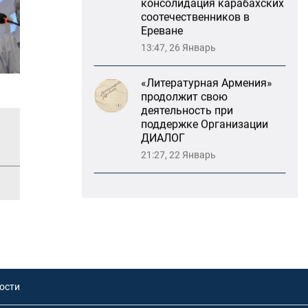
Ереване
13:47, 26 Январь
«Литературная Армения»
продолжит свою
деятельность при
поддержке Организации
ДИАЛОГ
21:27, 22 Январь
«Взаимное восприятие
образов Армении и
России»: совместный
круглый стол РСМД и
ДИАЛОГА
13:59, 29 Май
ости