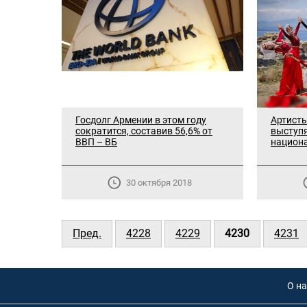
Госдолг Армении в этом году
Артисты
сократится, составив 56,6% от
выступя
ВВП – ВБ
национа
30 октября 2018
Пред.
4228
4229
4230
4231
О на