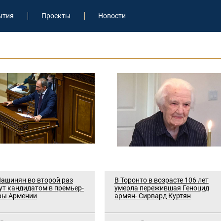
ытия
Проекты
Новости
ашинян во второй раз
В Торонто в возрасте 106 лет
т кандидатом в премьер-
умерла пережившая Геноцид
ры Армении
армян- Сирвард Куртян