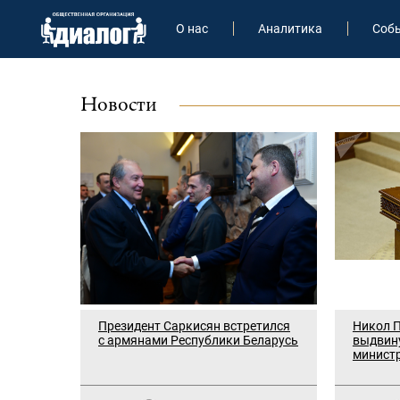
О нас
Аналитика
Соб
Новости
Президент Саркисян встретился
Никол П
с армянами Республики Беларусь
выдвину
минист