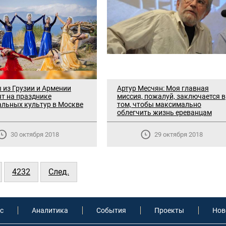
 из Грузии и Армении
Артур Месчян: Моя главная
т на празднике
миссия, пожалуй, заключается в
льных культур в Москве
том, чтобы максимально
облегчить жизнь ереванцам
30 октября 2018
29 октября 2018
4232
След.
с
Аналитика
События
Проекты
Нов