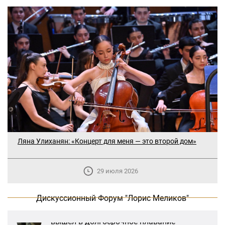
В Москве прошло заседание
дискуссионного форума «Лорис
Меликов» на тему: «ООН и
предотвращение геноцидов»
Ляна Улиханян: «Концерт для меня — это второй дом»
«Лорис Меликов» начинает свою
деятельность
29 июля 2026
Дискуссионный форум «Лорис Меликов»
вышел в долгосрочное плавание
Дискуссионный Форум "Лорис Меликов"
В Москве прошло заседание