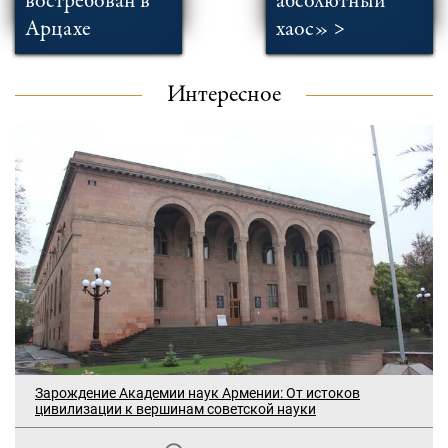
востребован в
абсолютный
Арцахе
хаос» >
Интересное
Зарождение Академии наук Армении: От истоков
цивилизации к вершинам советской науки