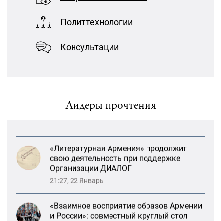
и России»: совместный круглый стол
Меликов» на тему: «ООН и
РСМД и ДИАЛОГА
предотвращение геноцидов»
Политтехнологии
13:59, 29 Май
«Лорис Меликов» начинает свою
Консультации
деятельность
Возрождение Степанакертского русского
драматического театра и консолидация
карабахских соотечественников в
Ереване
13:47, 26 Январь
Лидеры прочтения
«Литературная Армения» продолжит
свою деятельность при поддержке
Организации ДИАЛОГ
21:27, 22 Январь
«Взаимное восприятие образов Армении
и России»: совместный круглый стол
РСМД и ДИАЛОГА
13:59, 29 Май