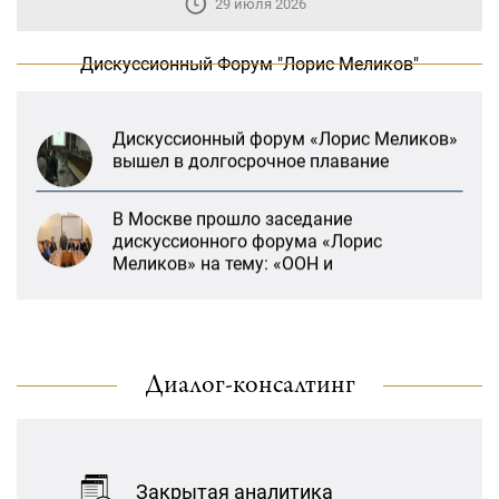
29 июля 2026
«Лорис Меликов» начинает свою
деятельность
Дискуссионный Форум "Лорис Меликов"
Дискуссионный форум «Лорис Меликов»
вышел в долгосрочное плавание
В Москве прошло заседание
дискуссионного форума «Лорис
Меликов» на тему: «ООН и
предотвращение геноцидов»
«Лорис Меликов» начинает свою
деятельность
«Литературная Армения» продолжит
свою деятельность при поддержке
Диалог-консалтинг
Дискуссионный форум «Лорис Меликов»
Организации ДИАЛОГ
вышел в долгосрочное плавание
21:27, 22 Январь
В Москве прошло заседание
«Взаимное восприятие образов Армении
Закрытая аналитика
дискуссионного форума «Лорис