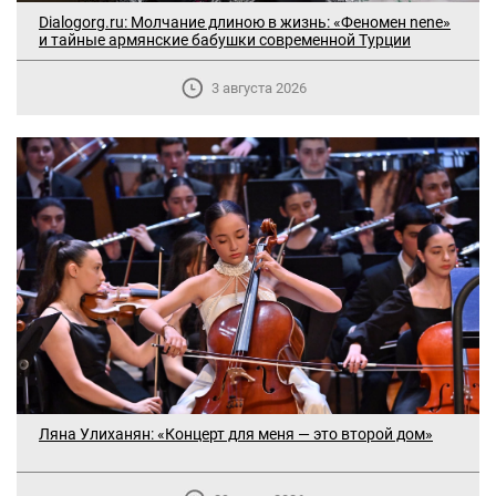
Dialogorg.ru: Молчание длиною в жизнь: «Феномен nene»
и тайные армянские бабушки современной Турции
3 августа 2026
В Москве прошло заседание
дискуссионного форума «Лорис
Ляна Улиханян: «Концерт для меня — это второй дом»
Меликов» на тему: «ООН и
предотвращение геноцидов»