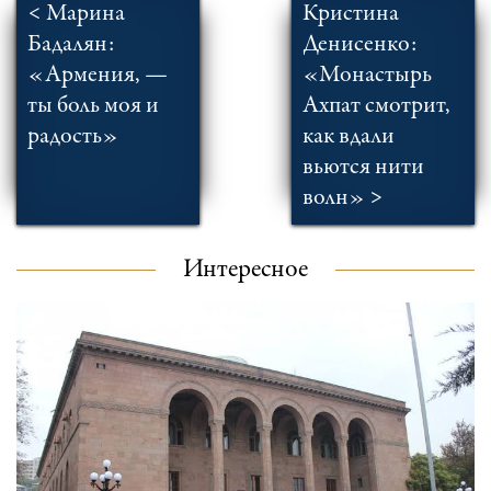
< Марина
Кристина
Бадалян:
Денисенко:
«Армения, —
«Монастырь
ты боль моя и
Ахпат смотрит,
радость»
как вдали
вьются нити
волн» >
Интересное