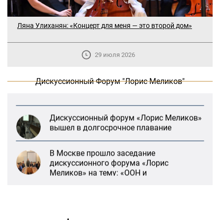
В Москве прошло заседание
дискуссионного форума «Лорис
Ляна Улиханян: «Концерт для меня — это второй дом»
Меликов» на тему: «ООН и
предотвращение геноцидов»
29 июля 2026
«Лорис Меликов» начинает свою
деятельность
Дискуссионный Форум "Лорис Меликов"
Дискуссионный форум «Лорис Меликов»
вышел в долгосрочное плавание
В Москве прошло заседание
дискуссионного форума «Лорис
Меликов» на тему: «ООН и
предотвращение геноцидов»
«Лорис Меликов» начинает свою
деятельность
«Литературная Армения» продолжит