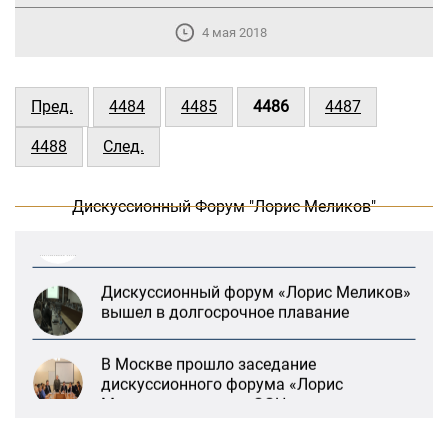
4 мая 2018
В Москве прошло заседание
дискуссионного форума «Лорис
Пред.
4484
4485
4486
4487
Меликов» на тему: «ООН и
предотвращение геноцидов»
4488
След.
«Лорис Меликов» начинает свою
Дискуссионный Форум "Лорис Меликов"
деятельность
Дискуссионный форум «Лорис Меликов»
вышел в долгосрочное плавание
В Москве прошло заседание
дискуссионного форума «Лорис
Меликов» на тему: «ООН и
предотвращение геноцидов»
«Лорис Меликов» начинает свою