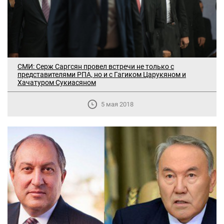
СМИ: Серж Саргсян провел встречи не только с
представителями РПА, но и c Гагиком Царукяном и
Хачатуром Сукиасяном
5 мая 2018