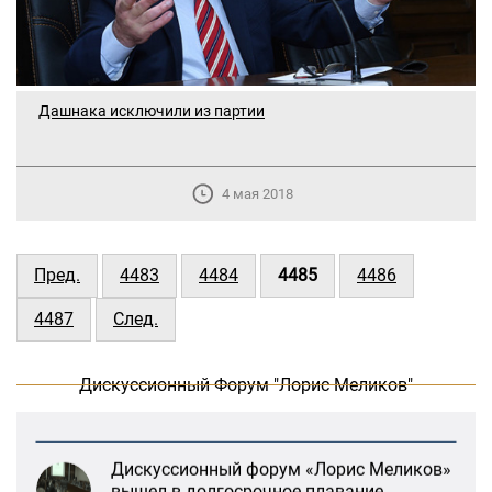
Дашнака исключили из партии
4 мая 2018
В Москве прошло заседание
дискуссионного форума «Лорис
Пред.
4483
4484
4485
4486
Меликов» на тему: «ООН и
предотвращение геноцидов»
4487
След.
«Лорис Меликов» начинает свою
Дискуссионный Форум "Лорис Меликов"
деятельность
Дискуссионный форум «Лорис Меликов»
вышел в долгосрочное плавание