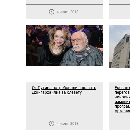
4 июня 2018
От Путина потребовали наказать
Ереван 
Джигарханяна за клевету
перегов
чиновни
изменит
програ
Армени
4 июня 2018