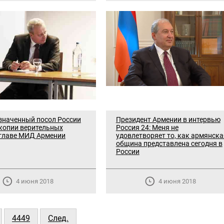
значенный посол России
Президент Армении в интервью
копии верительных
Россия 24: Меня не
 главе МИД Армении
удовлетворяет то, как армянска
община представлена сегодня в
России
4 июня 2018
4 июня 2018
4449
След.