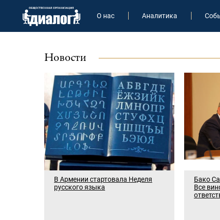
О нас
Аналитика
Соб
Новости
В Армении стартовала Неделя
Бако Са
русского языка
Все вин
ответст