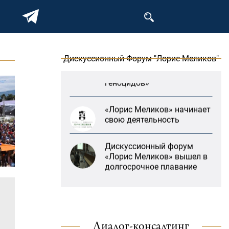
В Москве прошло
заседание дискуссионного
форума «Лорис Меликов»
на тему: «ООН и
предотвращение
геноцидов»
Дискуссионный Форум "Лорис Меликов"
«Лорис Меликов» начинает
свою деятельность
Дискуссионный форум
«Лорис Меликов» вышел в
долгосрочное плавание
В Москве прошло
заседание дискуссионного
форума «Лорис Меликов»
на тему: «ООН и
предотвращение
геноцидов»
Диалог-консалтинг