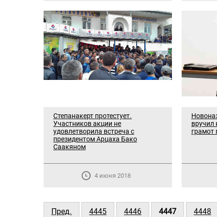
Степанакерт протестует.
Новона
Участников акции не
вручил 
удовлетворила встреча с
грамот
президентом Арцаха Бако
Саакяном
4 июня 2018
Пред.
4445
4446
4447
4448