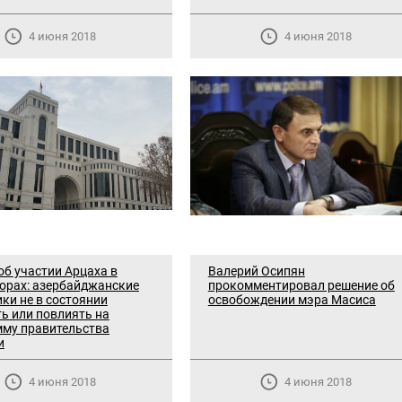
4 июня 2018
4 июня 2018
об участии Арцаха в
Валерий Осипян
орах: азербайджанские
прокомментировал решение об
ки не в состоянии
освобождении мэра Масиса
ь или повлиять на
мму правительства
и
4 июня 2018
4 июня 2018