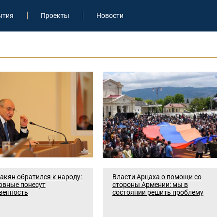
ытия
Проекты
Новости
акян обратился к народу:
Власти Арцаха о помощи со
овные понесут
стороны Армении: мы в
венность
состоянии решить проблему