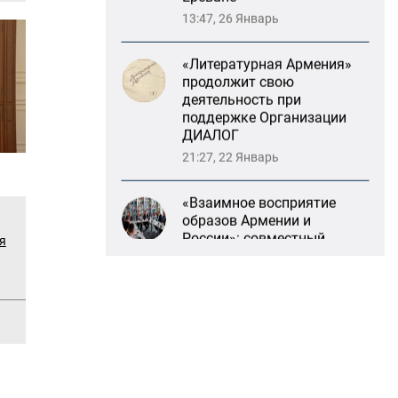
13:47, 26 Январь
«Литературная Армения»
продолжит свою
деятельность при
поддержке Организации
ДИАЛОГ
21:27, 22 Январь
«Взаимное восприятие
образов Армении и
России»: совместный
я
круглый стол РСМД и
ДИАЛОГА
13:59, 29 Май
Возрождение
Степанакертского русского
драматического театра и
консолидация карабахских