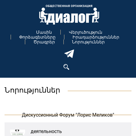
Մասին
Վերլուծություն
Փորձագետները
Իրադարձություններ
Ծրագրեր
Նորություններ
В Москве прошло заседание
Նորություններ
дискуссионного форума «Лорис
Меликов» на тему: «ООН и
предотвращение геноцидов»
Дискуссионный Форум "Лорис Меликов"
«Лорис Меликов» начинает свою
деятельность