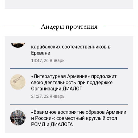
и России»: совместный круглый стол
«Лорис Меликов» начинает свою
РСМД и ДИАЛОГА
деятельность
13:59, 29 Май
Лидеры прочтения
Возрождение Степанакертского русского
драматического театра и консолидация
карабахских соотечественников в
Ереване
13:47, 26 Январь
«Литературная Армения» продолжит
свою деятельность при поддержке
Организации ДИАЛОГ
21:27, 22 Январь
«Взаимное восприятие образов Армении
и России»: совместный круглый стол
РСМД и ДИАЛОГА
13:59, 29 Май