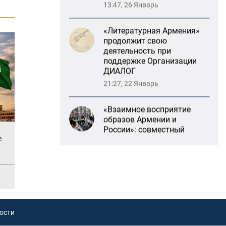
«Литературная Армения»
продолжит свою
деятельность при
поддержке Организации
ДИАЛОГ
21:27, 22 Январь
«Взаимное восприятие
образов Армении и
России»: совместный
круглый стол РСМД и
ДИАЛОГА
е
13:59, 29 Май
Возрождение
Степанакертского русского
драматического театра и
консолидация карабахских
ости
соотечественников в
Ереване