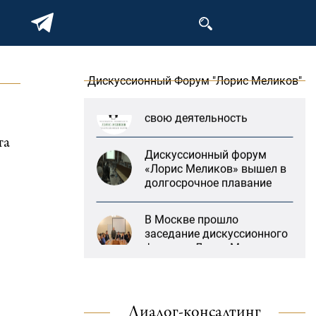
форума «Лорис Меликов»
на тему: «ООН и
предотвращение
геноцидов»
Дискуссионный Форум "Лорис Меликов"
«Лорис Меликов» начинает
свою деятельность
та
Дискуссионный форум
«Лорис Меликов» вышел в
долгосрочное плавание
В Москве прошло
заседание дискуссионного
форума «Лорис Меликов»
на тему: «ООН и
предотвращение
геноцидов»
«Литературная Армения»
Диалог-консалтинг
«Лорис Меликов» начинает