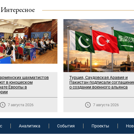
Интересное
 армянских шахматистов
Турция, Саудовская Аравия и
уют в юношеском
Пакистан подписали соглашени
ате Европы в
о создании военного альянса
ории
7 августа 2026
7 августа 2026
с
Аналитика
События
Проекты
Нов