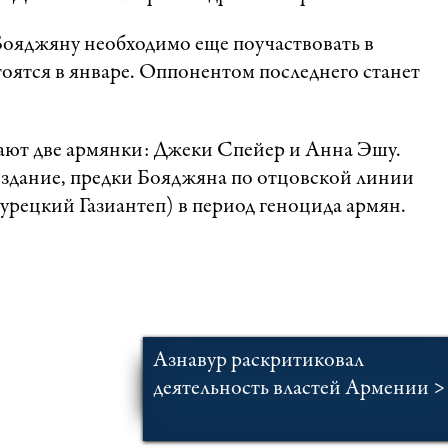
Бояджяну необходимо еще поучаствовать в
оятся в январе. Оппонентом последнего станет
дают две армянки: Джеки Спейер и Анна Эшу.
издание, предки Бояджяна по отцовской линии
рецкий Газиантеп) в период геноцида армян.
Азнавур раскритиковал
деятельность властей Армении >