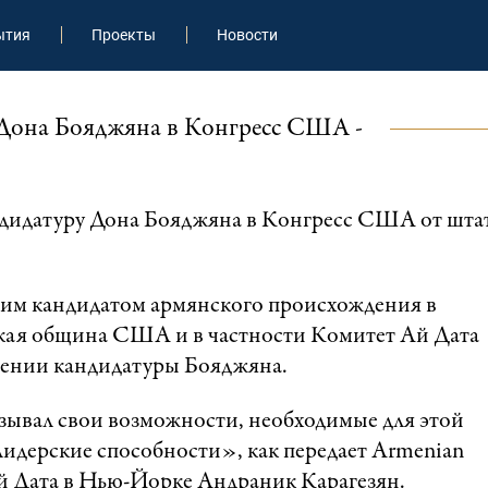
ытия
Проекты
Новости
Дона Бояджяна в Конгресс США -
ндидатуру Дона Бояджяна в Конгресс США от шта
тьим кандидатом армянского происхождения в
кая община США и в частности Комитет Ай Дата
жении кандидатуры Бояджяна.
ывал свои возможности, необходимые для этой
лидерские способности», как передает Аrmenian
Ай Дата в Нью-Йорке Андраник Карагезян.