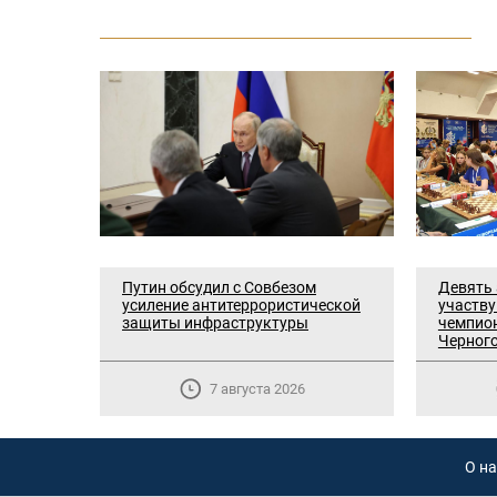
Путин обсудил с Совбезом
Девять
усиление антитеррористической
участв
защиты инфраструктуры
чемпион
Черног
7 августа 2026
О на