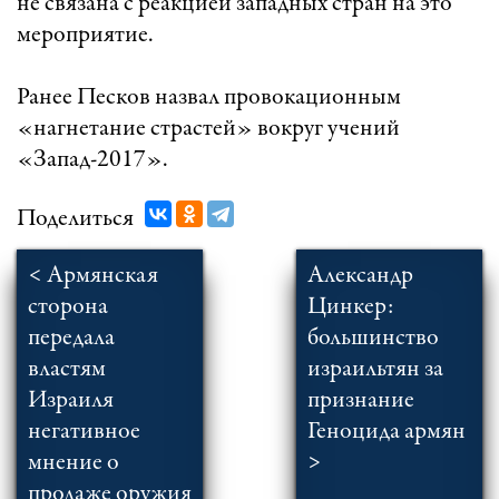
не связана с реакцией западных стран на это
мероприятие.
Ранее Песков назвал провокационным
«нагнетание страстей» вокруг учений
«Запад-2017».
Поделиться
< Армянская
Александр
сторона
Цинкер:
передала
большинство
властям
израильтян за
Израиля
признание
негативное
Геноцида армян
мнение о
>
продаже оружия