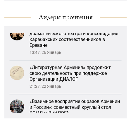
13:59, 29 Май
Лидеры прочтения
Возрождение Степанакертского русского
драматического театра и консолидация
карабахских соотечественников в
Ереване
13:47, 26 Январь
«Литературная Армения» продолжит
свою деятельность при поддержке
Организации ДИАЛОГ
21:27, 22 Январь
«Взаимное восприятие образов Армении
и России»: совместный круглый стол
РСМД и ДИАЛОГА
13:59, 29 Май