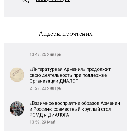
13:59, 29 Май
«Лорис Меликов» начинает свою
деятельность
Возрождение Степанакертского русского
драматического театра и консолидация
карабахских соотечественников в
Лидеры прочтения
Ереване
13:47, 26 Январь
«Литературная Армения» продолжит
свою деятельность при поддержке
Организации ДИАЛОГ
21:27, 22 Январь
«Взаимное восприятие образов Армении
и России»: совместный круглый стол
РСМД и ДИАЛОГА
13:59, 29 Май
Возрождение Степанакертского русского