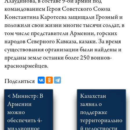
Алаудинова, в составе 9-ой армии под
командованием Героя Советского Союза
Константина Каротеева защищали Грозный и
положили свои жизни многие тысячи солдат, в
том числе представители Армении, горских
народов Северного Кавказа, казаки. За время
существования организации были найдены и
преданы земле останки более 250 воинов-
красноармейцев.
Поделиться
< Министр: В
Казахстан
Армении
заявил о
можно
поддержке
обеспечить 4-
территориально
миллионное
й целостности