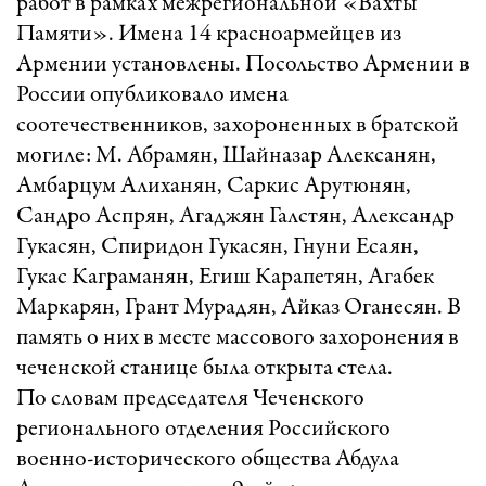
работ в рамках межрегиональной «Вахты
Памяти». Имена 14 красноармейцев из
Армении установлены. Посольство Армении в
России опубликовало имена
соотечественников, захороненных в братской
могиле: М. Абрамян, Шайназар Алексанян,
Амбарцум Алиханян, Саркис Арутюнян,
Сандро Аспрян, Агаджян Галстян, Александр
Гукасян, Спиридон Гукасян, Гнуни Есаян,
Гукас Каграманян, Егиш Карапетян, Агабек
Маркарян, Грант Мурадян, Айказ Оганесян. В
память о них в месте массового захоронения в
чеченской станице была открыта стела.
По словам председателя Чеченского
регионального отделения Российского
военно-исторического общества Абдула