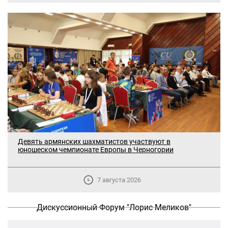
Девять армянских шахматистов участвуют в
В Москве прошло заседание
юношеском чемпионате Европы в Черногории
дискуссионного форума «Лорис
Меликов» на тему: «ООН и
предотвращение геноцидов»
7 августа 2026
«Лорис Меликов» начинает свою
Дискуссионный Форум "Лорис Меликов"
деятельность