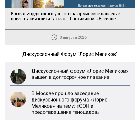
В Москве прошло заседание
дискуссионного форума «Лорис
Взгляд мордовского ученого на армянское наследие:
Меликов» на тему: «ООН и
презентация книги Татьяны Янгайкиной в Ереване
предотвращение геноцидов»
«Лорис Меликов» начинает свою
3 августа 2026
деятельность
Дискуссионный Форум "Лорис Меликов"
Дискуссионный форум «Лорис Меликов»
вышел в долгосрочное плавание
В Москве прошло заседание
дискуссионного форума «Лорис
Меликов» на тему: «ООН и
предотвращение геноцидов»
«Лорис Меликов» начинает свою
деятельность
«Литературная Армения» продолжит
свою деятельность при поддержке
Организации ДИАЛОГ