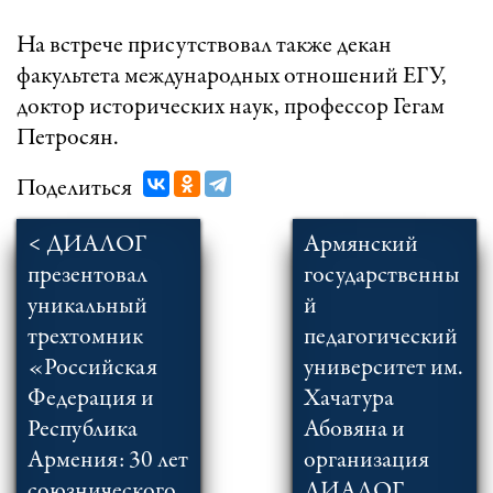
На встрече присутствовал также декан
факультета международных отношений ЕГУ,
доктор исторических наук, профессор Гегам
Петросян.
Поделиться
< ДИАЛОГ
Армянский
презентовал
государственны
уникальный
й
трехтомник
педагогический
«Российская
университет им.
Федерация и
Хачатура
Республика
Абовяна и
Армения: 30 лет
организация
союзнического
ДИАЛОГ