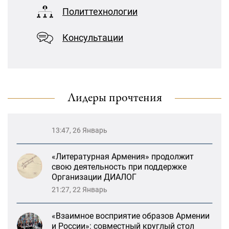
«Взаимное восприятие образов Армении
Меликов» на тему: «ООН и
Политтехнологии
и России»: совместный круглый стол
предотвращение геноцидов»
РСМД и ДИАЛОГА
Консультации
13:59, 29 Май
«Лорис Меликов» начинает свою
деятельность
Возрождение Степанакертского русского
драматического театра и консолидация
карабахских соотечественников в
Ереване
Лидеры прочтения
13:47, 26 Январь
«Литературная Армения» продолжит
свою деятельность при поддержке
Организации ДИАЛОГ
21:27, 22 Январь
«Взаимное восприятие образов Армении
и России»: совместный круглый стол
РСМД и ДИАЛОГА
13:59, 29 Май