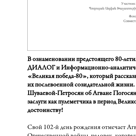
В ознаменовании предстоящего 80-лет
ДИАЛОГ и Информационно-аналитическ
«Великая победа-80», который рассказы
их послевоенной созидательной жизни. 
Шуваевой-Петросян об Агване Погосяне
заслуги как пулеметчика в период Вел
достоинству!
Свой 102-й день рождения отмечает Аг