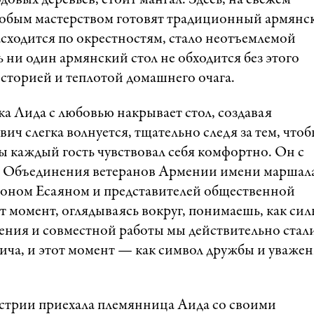
довых деревьев, стоит мангал. Здесь, на свежем
 особым мастерством готовят традиционный армянс
сходится по окрестностям, стало неотъемлемой
ь ни один армянский стол не обходится без этого
сторией и теплотой домашнего очага.
а Лида с любовью накрывает стол, создавая
ич слегка волнуется, тщательно следя за тем, что
бы каждый гость чувствовал себя комфортно. Он с
в Объединения ветеранов Армении имени маршал
имоном Есаяном и представителей общественной
т момент, оглядываясь вокруг, понимаешь, как сил
щения и совместной работы мы действительно стал
ча, и этот момент — как символ дружбы и уважен
встрии приехала племянница Аида со своими