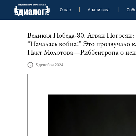
О нас
Аналитика
Соб
Великая Победа-80. Агван Погосян
“Началась война!” Это прозвучало к
Пакт Молотова—Риббентропа о не
5 декабря 2024