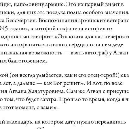
йцы, наполовину армяне. Это их первый визит в
нски, для них эта поездка полна особого значения
са Бессмертия. Воспоминания армянских ветеран
5 годов», в которой сохранена история их
годарностью говорит: «Эта книга для нас невероят
олго и сохраняться в наших сердцах о нашем деде
 уникальная возможность — взять автограф у Агван
шим благоговением.
ой (он всегда улыбается, как и его отец-герой!) ск
лет, а дальше — как Бог решит». И вот, по воле
ния Агвана Хачатуровича. Сам же Агван с присущ
том, что будет завтра. Прошло то время, когда я ч
в этот момент, с вами».
ый календарь, на котором дату нужно передвигать