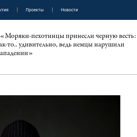
ытия
Проекты
Новости
: «Моряки-пехотинцы принесли черную весть:
ак-то.. удивительно, ведь немцы нарушили
нападении»