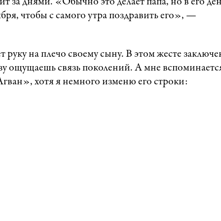
ит за днями. «Обычно это делает папа, но в его де
бря, чтобы с самого утра поздравить его», —
т руку на плечо своему сыну. В этом жесте заключе
разу ощущаешь связь поколений. А мне вспоминаетс
гван», хотя я немного изменю его строки: