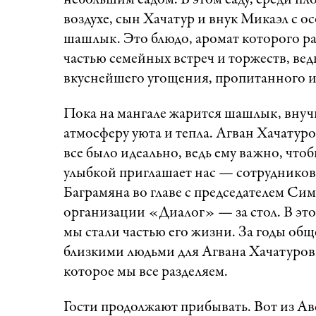
небольшим садом. В этом саду, среди пло
воздухе, сын Хачатур и внук Микаэл с
шашлык. Это блюдо, аромат которого ра
частью семейных встреч и торжеств, вед
вкуснейшего угощения, пропитанного и
Пока на мангале жарится шашлык, внучк
атмосферу уюта и тепла. Агван Хачатуров
все было идеально, ведь ему важно, что
улыбкой приглашает нас — сотруднико
Баграмяна во главе с председателем С
организации «Диалог» — за стол. В это
мы стали частью его жизни. За годы об
близкими людьми для Агвана Хачатурови
которое мы все разделяем.
Гости продолжают прибывать. Вот из А