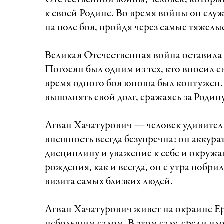
Отечественной войны, человек, которы
к своей Родине. Во время войны он слу
на поле боя, пройдя через самые тяжелы
Великая Отечественная война оставила 
Погосян был одним из тех, кто вносил св
время одного боя юноша был контужен.
выполнять свой долг, сражаясь за Родин
Агван Хачатурович — человек удивител
внешность всегда безупречна: он аккура
дисциплину и уважение к себе и окружа
рождения, как и всегда, он с утра побри
визита самых близких людей.
Агван Хачатурович живет на окраине Е