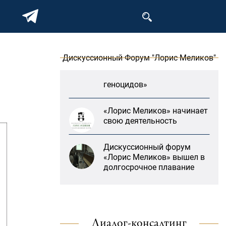
заседание дискуссионного
форума «Лорис Меликов»
на тему: «ООН и
предотвращение
геноцидов»
Дискуссионный Форум "Лорис Меликов"
«Лорис Меликов» начинает
свою деятельность
Дискуссионный форум
«Лорис Меликов» вышел в
долгосрочное плавание
В Москве прошло
заседание дискуссионного
форума «Лорис Меликов»
на тему: «ООН и
предотвращение
геноцидов»
Диалог-консалтинг
«Литературная Армения»