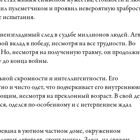
й стал живым символом мужества, стойкости и лю
жил пулеметчиком и проявил невероятную храброс
е испытания.
неизгладимый след в судьбе миллионов людей. Аг
ой вклад в победу, несмотря на все трудности. Во
 Но, несмотря на полученную травму, он продолжи
у до конца войны.
ьной скромности и интеллигентности. Его
тно и чисто одет, что подчеркивает его внутренню
ющим, несмотря на преклонный возраст. В свой д
лся, оделся по-особенному и с нетерпением ждал
ревана в уютном частном доме, окруженном