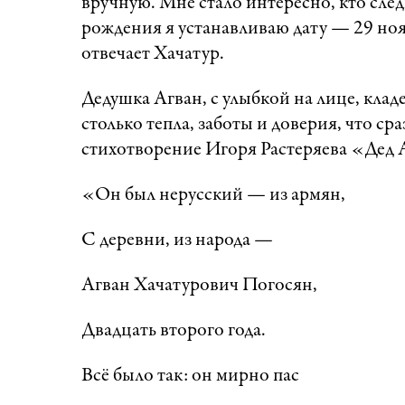
вручную. Мне стало интересно, кто след
рождения я устанавливаю дату — 29 ноя
отвечает Хачатур.
Дедушка Агван, с улыбкой на лице, кладе
столько тепла, заботы и доверия, что с
стихотворение Игоря Растеряева «Дед А
«Он был нерусский — из армян,
С деревни, из народа —
Агван Хачатурович Погосян,
Двадцать второго года.
Всё было так: он мирно пас