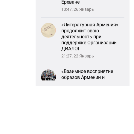
«Литературная Армения»
продолжит свою
деятельность при
поддержке Организации
ДИАЛОГ
21:27, 22 Январь
«Взаимное восприятие
образов Армении и
России»: совместный
круглый стол РСМД и
ДИАЛОГА
13:59, 29 Май
Возрождение
Степанакертского русского
драматического театра и
консолидация карабахских
соотечественников в
Ереване