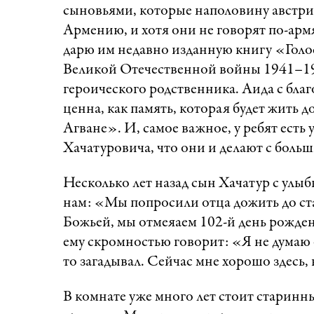
сыновьями, которые наполовину австри
Армению, и хотя они не говорят по-армя
дарю им недавно изданную книгу «Голо
Великой Отечественной войны 1941–194
героического родственника. Аида с бла
ценна, как память, которая будет жить д
Агване». И, самое важное, у ребят есть
Хачатуровича, что они и делают с боль
Несколько лет назад сын Хачатур с улыбк
нам: «Мы попросили отца дожить до ста 
Божьей, мы отмеяаем 102-й день рожде
ему скромностью говорит: «Я не думаю о 
то загадывал. Сейчас мне хорошо здесь, 
В комнате уже много лет стоит старинн