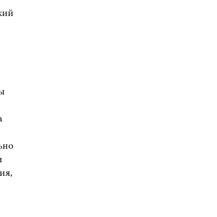
кий
бы
а
ьно
и
ия,