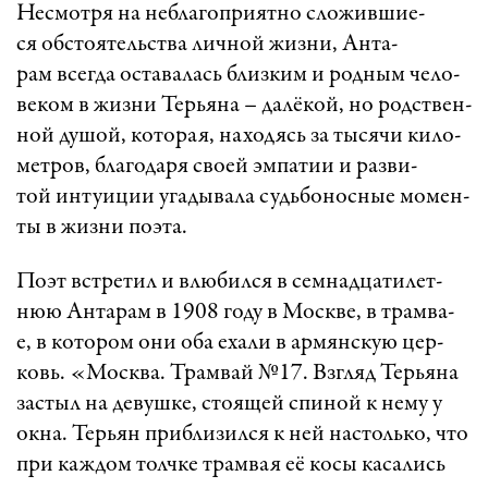
­Нес­мот­ря на неб­ла­гоп­ри­ят­но сло­жив­ши­е­
ся обс­то­я­тельст­ва лич­ной жиз­ни, Ан­та­
рам всег­да ос­та­ва­лась близ­ким и род­ным че­ло­
ве­ком в жиз­ни Тер­ья­на – да­лё­кой, но родст­вен­
ной ду­шой, ко­то­ра­я, на­хо­дясь за ты­ся­чи ки­ло­
мет­ров, бла­го­да­ря сво­ей эм­па­тии и раз­ви­
той ин­ту­и­ции уга­ды­ва­ла судь­бо­нос­ные мо­мен­
ты в жиз­ни по­э­та.
­По­эт вст­ре­тил и влю­бил­ся в сем­над­ца­ти­лет­
нюю Ан­та­рам в 1908 го­ду в Моск­ве, в трам­ва­
е, в ко­то­ром они оба еха­ли в ар­мян­скую цер­
ковь. «­Моск­ва. Трам­вай №17. Взг­ляд Тер­ья­на
зас­тыл на де­вуш­ке, сто­я­щей спи­ной к не­му у
ок­на. Тер­ьян приб­ли­зил­ся к ней нас­толь­ко, что
при каж­дом толч­ке трам­вая её ко­сы ка­са­лись