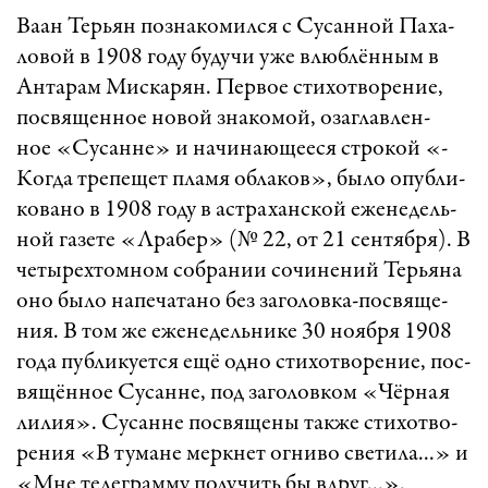
­Ва­ан Тер­ьян поз­на­ко­мил­ся с Су­сан­ной Па­ха­
ло­вой в 1908 го­ду бу­ду­чи уже влюб­лён­ным в
Ан­та­рам Мис­ка­рян. Пер­вое сти­хот­во­ре­ни­е,
пос­вя­щен­ное но­вой зна­ко­мой, озаг­лав­лен­
ное «­Су­саннe» и на­чи­на­ю­ще­е­ся ст­ро­кой «­
Ког­да тре­пе­щет пла­мя об­ла­ков», бы­ло опуб­ли­
ко­ва­но в 1908 го­ду в аст­ра­ханс­кой еже­не­дель­
ной га­зе­те «Л­ра­бер» (№ 22, от 21 сен­тяб­ря). В
че­ты­рех­том­ном соб­ра­нии сочи­не­ний Тер­ья­на
оно бы­ло на­пе­ча­та­но без за­го­лов­ка-пос­вя­ще­
ни­я. В том же еже­не­дель­ни­ке 30 но­яб­ря 1908
го­да пуб­ли­ку­ет­ся ещё од­но сти­хот­во­ре­ни­е, пос­
вя­щён­ное Су­сан­не, под за­го­лов­ком «­Чёр­ная
ли­ли­я». Су­саннe пос­вя­ще­ны так­же сти­хот­во­
ре­ния «В ту­ма­не мерк­нет ог­ни­во све­ти­ла...» и
«М­не те­лег­рам­му по­лу­чить бы вд­руг...».