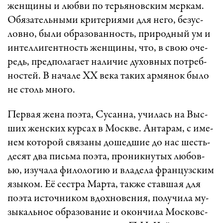
жен­щи­ны и люб­ви по тер­ья­новс­ким мер­кам.
Обя­за­тель­ны­ми кри­те­ри­я­ми для не­го, бе­зус­
лов­но, бы­ли об­ра­зо­ван­ность, при­род­ный ум и
ин­тел­ли­гент­ность жен­щи­ны, что, в свою оче­
редь, пред­по­ла­га­ет на­ли­чие ду­хов­ных пот­реб­
нос­тей. В на­ча­ле XX ве­ка та­ких ар­мя­нок бы­ло
не столь мно­го.
Пер­вая же­на по­э­та, Су­сан­на, учи­лась на Выс­
ших женс­ких кур­сах в Моск­ве. Ан­та­рам, с име­
нем ко­то­рой свя­за­ны до­шед­шие до нас шесть­
де­сят два пись­ма по­э­та, про­ник­ну­тых лю­бов­
ью, изу­ча­ла фи­ло­ло­гию и вла­де­ла фран­цузс­ким
язы­ком. Её сест­ра Мар­та, так­же став­шая для
по­э­та ис­точ­ни­ком вдох­но­ве­ни­я, по­лу­чи­ла му­
зы­каль­ное об­ра­зо­ва­ние и окон­чи­ла Мос­ковс­