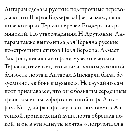
Ан­та­рам сде­ла­ла русс­кие подст­роч­ные пе­ре­во­
ды кни­ги Шар­ля Бод­ле­ра «Ц­ве­ты зла», на ос­
но­ве ко­то­рых Тер­ьян пе­ре­вёл Бод­ле­ра на ар­
мянс­кий. По ут­верж­де­ни­ям Н.А­ру­тю­нян, Ан­
та­рам так­же вы­пол­ни­ла для Тер­ья­на русс­кие
подст­роч­ни­ки сти­хов По­ля Вер­ле­на. Ал­маст
За­ка­рян, пи­сав­шая о ро­ли му­зы­ки в жиз­ни
Тер­ья­на, от­ме­ча­ет, что «­та­лис­ма­ном ду­хов­ной
бли­зос­ти по­э­та и Ан­та­рам Мис­ка­рян бы­ла, бе­
зус­лов­но, лю­бовь к му­зы­ке». Не слу­чай­но сам
по­эт приз­на­вал­ся, что он с боль­шим сер­деч­ным
тре­пе­том вни­мал фор­те­пи­ан­ной иг­ре Ан­та­
рам. Каж­дый раз при зву­ках ис­пол­ня­е­мых Ан­
тен­кой про­из­ве­де­ний ду­ша по­э­та об­ре­та­ла по­
кой, и он в эти ми­ну­ты меч­тал «­пог­ру­зить­ся в