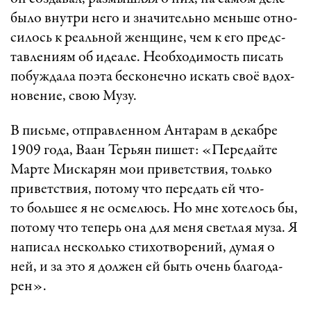
бы­ло внут­ри не­го и зна­чи­тель­но мень­ше от­но­
си­лось к ре­аль­ной жен­щи­не, чем к его предс­
тав­ле­ни­ям об иде­а­ле. Не­об­хо­ди­мость пи­сать
по­буж­да­ла по­э­та бес­ко­неч­но ис­кать своё вдох­
но­ве­ни­е, свою Му­зу.
В пись­ме, отп­рав­лен­ном Ан­та­рам в де­каб­ре
1909 го­да, Ва­ан Тер­ьян пи­шет: «­Пе­ре­дай­те
Мар­те Мис­ка­рян мои при­ветст­ви­я, толь­ко
при­ветст­ви­я, по­то­му что пе­ре­дать ей что-
то боль­шее я не ос­ме­люсь. Но мне хо­те­лось бы,
по­то­му что те­перь она для ме­ня свет­лая му­за. Я
на­пи­сал нес­коль­ко сти­хот­во­ре­ний, ду­мая о
ней, и за это я дол­жен ей быть очень бла­го­да­
рен».