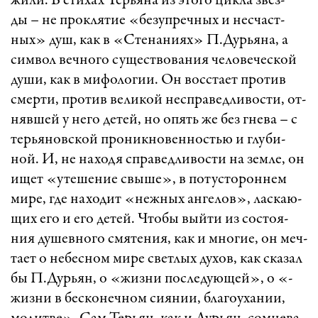
жи­ли. В сти­хах Тер­ья­на из это­го цик­ла звёз­
ды – не прок­ля­тие «­бе­зуп­реч­ных и нес­част­
ных» душ, как в «С­те­на­ни­ях» П.Дур­ья­на, а
сим­вол веч­но­го су­щест­во­ва­ния че­ло­ве­чес­кой
ду­ши, как в ми­фо­ло­ги­и. Он восс­та­ет про­тив
смер­ти, про­тив ве­ли­кой несп­ра­вед­ли­вос­ти, от­
няв­шей у не­го де­тей, но опять же без гне­ва – с
тер­ья­новс­кой про­ник­но­вен­ност­ью и глу­би­
ной. И, не на­хо­дя сп­ра­вед­ли­вос­ти на зем­ле, он
ищет «у­те­ше­ние свы­ше», в по­тус­то­рон­нем
ми­ре, где на­хо­дит «­неж­ных ан­ге­лов», лас­ка­ю­
щих его и его де­тей. Что­бы вый­ти из сос­то­я­
ния ду­шев­но­го смя­те­ни­я, как и мно­ги­е, он меч­
та­ет о не­бес­ном ми­ре свет­лых ду­хов, как ска­зал
бы П.Дур­ьян, о «­жиз­ни пос­ле­ду­ю­щей», о «­
жиз­ни в бес­ко­неч­ном си­я­ни­и, бла­го­у­ха­ни­и,