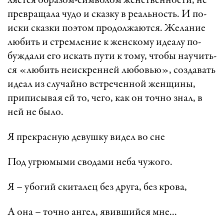
ля­ет­ся об­ра­зом-сим­во­лом женст­вен­нос­ти, не
прев­ра­ща­ла чу­до и сказ­ку в ре­аль­ность. И по­
ис­ки сказ­ки по­э­том про­дол­жа­ют­ся. Же­ла­ние
лю­бить и ст­рем­ле­ние к женс­ко­му иде­а­лу по­
буж­да­ли его ис­кать пу­ти к то­му, что­бы на­у­чить­
ся «­лю­бить не­иск­рен­ней лю­бов­ью», соз­да­вать
иде­ал из слу­чай­но вст­ре­чен­ной жен­щи­ны,
при­пи­сы­вая ей то, че­го, как он точ­но знал, в
ней не бы­ло.
Я прек­рас­ную де­вуш­ку ви­дел во сне
­Под уг­рю­мы­ми сво­да­ми не­ба чу­жо­го.
Я – убо­гий ски­та­лец без дру­га, без кро­ва,
А она – точ­но ан­гел, явив­ший­ся мне...