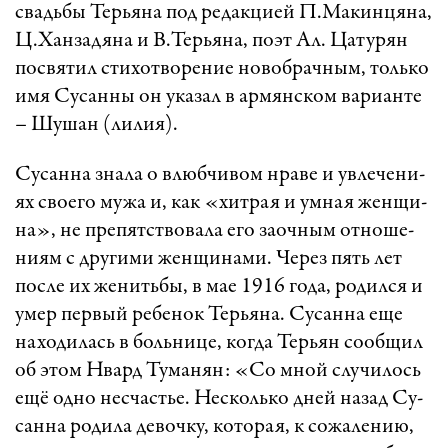
свадь­бы Тер­ья­на под ре­дак­ци­ей П.Ма­кин­ця­на,
Ц.Хан­за­дя­на и В.Тер­ья­на, по­эт Ал. Ца­ту­рян
пос­вя­тил сти­хот­во­ре­ние но­воб­рач­ным, толь­ко
имя Су­сан­ны он ука­зал в ар­мянс­ком ва­ри­ан­те
– Шу­шан (ли­ли­я).
­Су­сан­на зна­ла о влюб­чи­вом нра­ве и ув­ле­че­ни­
ях сво­е­го му­жа и, как «­хит­рая и ум­ная жен­щи­
на», не пре­пятст­во­ва­ла его за­оч­ным от­но­ше­
ни­ям с дру­ги­ми жен­щи­на­ми. Че­рез пять лет
пос­ле их же­нить­бы, в мае 1916 го­да, ро­дил­ся и
умер пер­вый ре­бе­нок Тер­ья­на. Су­сан­на еще
на­хо­ди­лась в боль­ни­це, ког­да Тер­ьян со­об­щил
об этом Нвард Ту­ма­нян: «­Со мной слу­чи­лось
ещё од­но нес­част­ье. Нес­коль­ко дней на­зад Су­
сан­на ро­ди­ла де­воч­ку, ко­то­ра­я, к со­жа­ле­ни­ю,