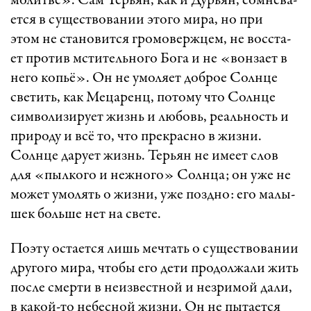
мо­лит­ве». Сам Тер­ьян, как и Ду­рьян, сом­не­ва­
ет­ся в су­щест­во­ва­нии это­го ми­ра, но при
этом не ста­но­вит­ся гро­мо­верж­цем, не восс­та­
ет про­тив мс­ти­тель­но­го Бо­га и не «­вон­за­ет в
не­го коп­ьё». Он не умо­ля­ет доб­рое Солн­це
све­тить, как Ме­ца­ренц, по­то­му что Солн­це
сим­во­ли­зи­ру­ет жизнь и лю­бовь, ре­аль­ность и
при­ро­ду и всё то, что прек­рас­но в жиз­ни.
Солн­це да­ру­ет жизнь. Тер­ьян не име­ет слов
для «­пыл­ко­го и неж­но­го» Солн­ца; он уже не
мо­жет умо­лять о жиз­ни, уже позд­но: его ма­лы­
шек боль­ше нет на све­те.
По­э­ту ос­та­ет­ся лишь меч­тать о су­щест­во­ва­нии
дру­го­го ми­ра, что­бы его де­ти про­дол­жа­ли жить
пос­ле смер­ти в не­из­вест­ной и нез­ри­мой да­ли,
в ка­кой-то не­бес­ной жиз­ни. Он не пы­та­ет­ся