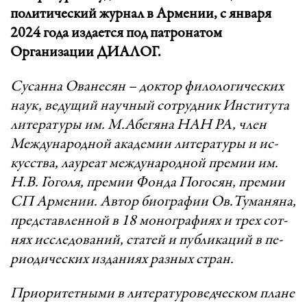
политический журнал в Армении, с января
2024 года издается под патронатом
Организации ДИАЛОГ.
Су­сан­на Ова­не­сян – док­тор фи­ло­ло­ги­чес­ких
на­ук, ­ве­ду­щий на­уч­ный сот­руд­ник Инс­ти­ту­та
ли­те­ра­ту­ры им. М.А­бе­гя­на НАН РА, член
Меж­ду­на­род­ной ака­де­мии ли­те­ра­ту­ры и ис­
кусст­ва, лау­ре­ат меж­ду­на­род­ной пре­мии им.
Н.В. Го­го­ля, пре­мии Фон­да По­го­сян, пре­мии
СП Ар­ме­ни­и. Ав­тор би­ог­ра­фии Ов.Ту­ма­ня­на,
предс­тав­лен­ной в 18 мо­ног­ра­фи­ях и трех сот­
нях исс­ле­до­ва­ний, ста­тей и пуб­ли­ка­ций в пе­
ри­о­ди­чес­ких из­да­ни­ях раз­ных ст­ран.
П­ри­о­ри­тет­ны­ми в ли­те­ра­ту­ро­вед­чес­ком пла­не