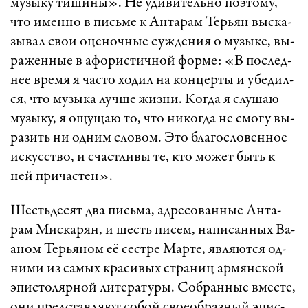
му­зы­ку ти­ши­ны». Не уди­ви­тель­но по­э­то­му,
что имен­но в пись­ме к Ан­та­рам Тер­ьян выс­ка­
зы­вал свои оце­ноч­ные суж­де­ния о му­зы­ке, вы­
ра­жен­ные в афо­рис­тич­ной фор­ме: «В пос­лед­
нее вре­мя я час­то хо­дил на кон­цер­ты и убе­дил­
ся, что му­зы­ка луч­ше жиз­ни. Ког­да я слу­шаю
му­зы­ку, я ощу­щаю то, что ни­ког­да не смо­гу вы­
ра­зить ни од­ним сло­вом. Это бла­гос­ло­вен­ное
ис­кусст­во, и счаст­ли­вы те, кто мо­жет быть к
ней при­час­тен».
Шесть­де­сят два пись­ма, ад­ре­со­ван­ные Ан­та­
рам Мис­ка­рян, и шесть пи­сем, на­пи­сан­ных Ва­
а­ном Тер­ья­ном её сест­ре Мар­те, яв­ля­ют­ся од­
ни­ми из са­мых кра­си­вых ст­ра­ниц ар­мянс­кой
эпис­то­ляр­ной ли­те­ра­ту­ры. Соб­ран­ные вмес­те,
они предс­тав­ля­ют со­бой сво­е­об­раз­ный эпис­