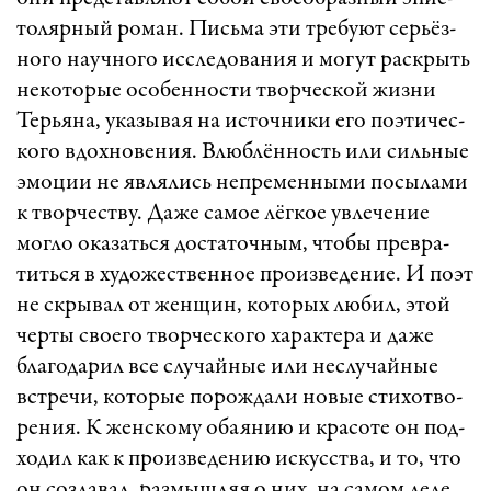
то­ляр­ный ро­ман. Пись­ма эти тре­бу­ют сер­ьёз­
но­го на­уч­но­го исс­ле­до­ва­ния и мо­гут раск­рыть
не­ко­то­рые осо­бен­нос­ти твор­чес­кой жиз­ни
Тер­ья­на, ука­зы­вая на ис­точ­ни­ки его по­э­ти­чес­
ко­го вдох­но­ве­ни­я. Влюб­лён­ность или силь­ные
эмо­ции не яв­ля­лись неп­ре­мен­ны­ми по­сы­ла­ми
к твор­чест­ву. Да­же са­мое лёг­кое ув­ле­че­ние
мог­ло ока­зать­ся дос­та­точ­ным, что­бы прев­ра­
тить­ся в ху­до­жест­вен­ное про­из­ве­де­ни­е. И по­эт
не ск­ры­вал от жен­щин, ко­то­рых лю­бил, этой
чер­ты сво­е­го твор­чес­ко­го ха­рак­те­ра и да­же
бла­го­да­рил все слу­чай­ные или нес­лу­чай­ные
вст­ре­чи, ко­то­рые по­рож­да­ли но­вые сти­хот­во­
ре­ни­я. К женс­ко­му оба­я­нию и кра­со­те он под­
хо­дил как к про­из­ве­де­нию ис­кусст­ва, и то, что
он соз­да­вал, раз­мыш­ляя о них, на са­мом де­ле