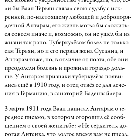
нее мож­но с уве­рен­ност­ью ут­верж­дать, что, ес­
ли бы Ва­ан Тер­ьян свя­зал свою судь­бу с иск­
рен­ней, по-нас­то­я­ще­му лю­бя­щей и доб­ро­по­ря­
доч­ной Ан­та­рам, его жизнь мог­ла бы сло­жить­
ся сов­сем ина­че и, воз­мож­но, он не ушёл бы из
жиз­ни так ра­но. Ту­бер­ку­лё­зом бо­лел не толь­ко
сам Тер­ьян, но и его пер­вая же­на Су­сан­на, и
Ан­та­рам то­же, но, в от­ли­чие от по­э­та, обе они
пре­о­до­ле­ли бо­лезнь и про­жи­ли го­раз­до доль­
ше. У Ан­та­рам приз­на­ки ту­бер­ку­лё­за по­я­ви­
лись ещё в 1910 го­ду, и отец от­вёз ее для ле­че­
ния в Гер­ма­ни­ю, в са­на­то­рий Ба­ден­вай­ле­ра.
3 мар­та 1911 го­да Ва­ан на­пи­сал Ан­та­рам оче­
ред­ное пись­мо, в ко­то­ром ого­ро­шил её со­об­
ще­ни­ем о сво­ей же­нить­бе: «­Не сер­ди­тесь, до­
ро­гая Ан­тен­ка, что дол­гое вре­мя вам не пи­сал.