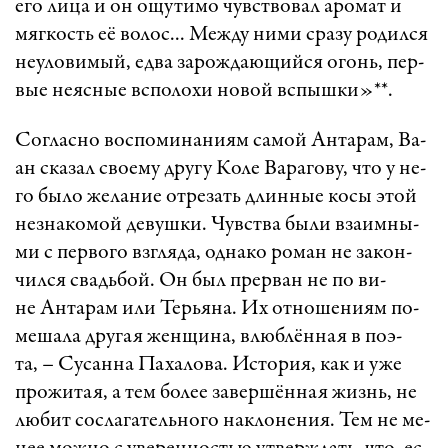
его ли­ца и он ощу­ти­мо чувст­во­вал аро­мат и
мяг­кость её во­лос... Меж­ду ни­ми сра­зу ро­дил­ся
не­у­ло­ви­мый, ед­ва за­рож­да­ю­щий­ся огонь, пер­
вые не­яс­ные вс­по­ло­хи но­вой вс­пыш­ки»**.
­Сог­лас­но вос­по­ми­на­ни­ям са­мой Ан­та­рам, Ва­
ан ска­зал сво­е­му дру­гу Ко­ле Ва­ра­го­ву, что у не­
го бы­ло же­ла­ние от­ре­зать длин­ные ко­сы этой
нез­на­ко­мой де­вуш­ки. Чувст­ва бы­ли вза­им­ны­
ми с пер­во­го взг­ля­да, од­на­ко ро­ман не за­кон­
чил­ся свадь­бой. Он был пре­рван не по ви­
не Ан­та­рам или Тер­ья­на. Их от­но­ше­ни­ям по­
ме­ша­ла дру­гая жен­щи­на, влюб­лён­ная в по­э­
та, – Су­сан­на Па­ха­ло­ва. Ис­то­ри­я, как и уже
про­жи­та­я, а тем бо­лее за­вер­шён­ная жизнь, не
лю­бит сос­ла­га­тель­но­го нак­ло­не­ни­я. Тем не ме­