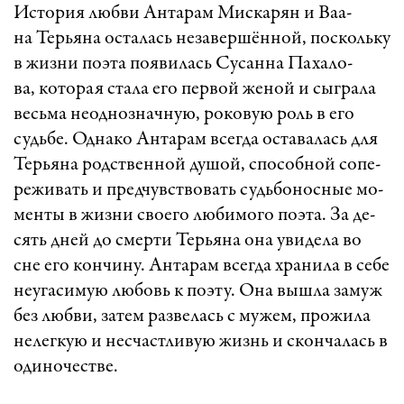
Ис­то­рия люб­ви Ан­та­рам Мис­ка­рян и Ва­а­
на Тер­ья­на ос­та­лась не­за­вер­шён­ной, пос­коль­ку
в жиз­ни по­э­та по­я­ви­лась Су­сан­на Па­ха­ло­
ва, ко­то­рая ста­ла его пер­вой же­ной и сыг­ра­ла
весь­ма не­од­ноз­нач­ну­ю, ро­ко­вую роль в его
судь­бе. Од­на­ко Ан­та­рам всег­да ос­та­ва­лась для
Тер­ья­на родст­вен­ной ду­шой, спо­соб­ной со­пе­
ре­жи­вать и пред­чувст­во­вать судь­бо­нос­ные мо­
мен­ты в жиз­ни сво­е­го лю­би­мо­го по­э­та. За де­
сять дней до смер­ти Тер­ья­на она уви­де­ла во
сне его кон­чи­ну. Ан­та­рам всег­да хра­ни­ла в се­бе
не­у­га­си­мую лю­бовь к по­э­ту. Она выш­ла за­муж
без люб­ви, за­тем раз­ве­лась с му­жем, про­жи­ла
не­лег­кую и нес­част­ли­вую жизнь и скон­ча­лась в
оди­но­чест­ве.