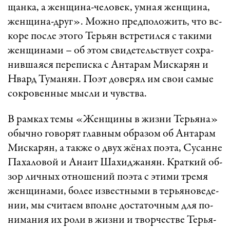
щан­ка, а жен­щи­на-че­ло­век, ум­ная жен­щи­на,
жен­щи­на-д­руг». Мож­но пред­по­ло­жить, что вс­
ко­ре пос­ле это­го Тер­ьян вст­ре­тил­ся с та­ки­ми
жен­щи­на­ми – об этом сви­де­тельст­ву­ет сох­ра­
нив­ша­я­ся пе­ре­пис­ка с Ан­та­рам Мис­ка­рян и
Нвард Ту­ма­нян. По­эт до­ве­рял им свои са­мые
сок­ро­вен­ные мыс­ли и чувст­ва.
В рам­ках те­мы «­Жен­щи­ны в жиз­ни Тер­ья­на»
обыч­но го­во­рят глав­ным об­ра­зом об Ан­та­рам
Мис­ка­рян, а так­же о двух жё­нах по­э­та, Су­сан­не
Па­ха­ло­вой и Ана­ит Ша­хид­жа­нян. Крат­кий об­
зор лич­ных от­но­ше­ний по­э­та с эти­ми тре­мя
жен­щи­на­ми, бо­лее из­вест­ны­ми в тер­ья­но­ве­де­
ни­и, мы счи­та­ем впол­не дос­та­точ­ным для по­
ни­ма­ния их ро­ли в жиз­ни и твор­чест­ве Тер­ья­