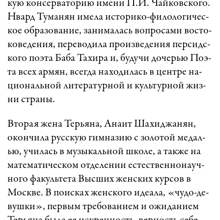
кую кон­сер­ва­то­рию име­ни П.И. Чай­ковс­ко­го.
Нвард Ту­ма­нян име­ла ис­то­ри­ко-фи­ло­ло­ги­чес­
кое об­ра­зо­ва­ни­е, за­ни­ма­лась воп­ро­са­ми вос­то­
ко­ве­де­ни­я, пе­ре­во­ди­ла про­из­ве­де­ния пер­сидс­
ко­го по­э­та Ба­ба Та­хи­ра и, бу­ду­чи до­чер­ью По­э­
та всех ар­мян, всег­да на­хо­ди­лась в цент­ре на­
ци­о­наль­ной ли­те­ра­тур­ной и куль­тур­ной жиз­
ни ст­ра­ны.
В­то­рая же­на Тер­ья­на, Ана­ит Ша­хид­жа­нян,
окон­чи­ла русс­кую гим­на­зию с зо­ло­той ме­дал­
ью, учи­лась в му­зы­каль­ной шко­ле, а так­же на
ма­те­ма­ти­чес­ком от­де­ле­нии ес­тест­вен­но­на­уч­
но­го фа­куль­те­та Выс­ших женс­ких кур­сов в
Моск­ве. В по­ис­ках женс­ко­го иде­а­ла, «­чу­до-де­
вуш­ки», пер­вым тре­бо­ва­ни­ем и ожи­да­ни­ем