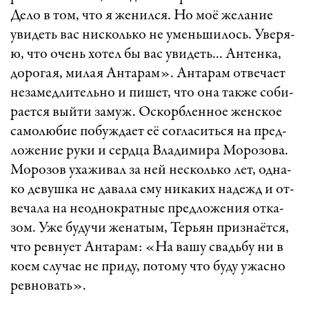
Де­ло в том, что я же­нил­ся. Но моё же­ла­ние
уви­деть вас нис­коль­ко не умень­ши­лось. Уве­ря­
ю, что очень хо­тел бы вас уви­деть... Ан­тен­ка,
до­ро­га­я, ми­лая Ан­та­рам». Ан­та­рам от­ве­ча­ет
не­за­мед­ли­тель­но и пи­шет, что она так­же со­би­
ра­ет­ся вый­ти за­муж. Ос­корб­лен­ное женс­кое
са­мо­лю­бие по­буж­да­ет её сог­ла­сить­ся на пред­
ло­же­ние ру­ки и серд­ца Вла­ди­ми­ра Мо­ро­зо­ва.
Мо­ро­зов уха­жи­вал за ней нес­коль­ко лет, од­на­
ко де­вуш­ка не да­ва­ла ему ни­ка­ких на­дежд и от­
ве­ча­ла на не­од­нок­рат­ные пред­ло­же­ния от­ка­
зом. Уже бу­ду­чи же­на­тым, Тер­ьян приз­на­ёт­ся,
что рев­ну­ет Ан­та­рам: «­На ва­шу свадь­бу ни в
ко­ем слу­чае не при­ду, по­то­му что бу­ду ужас­но
рев­но­вать».