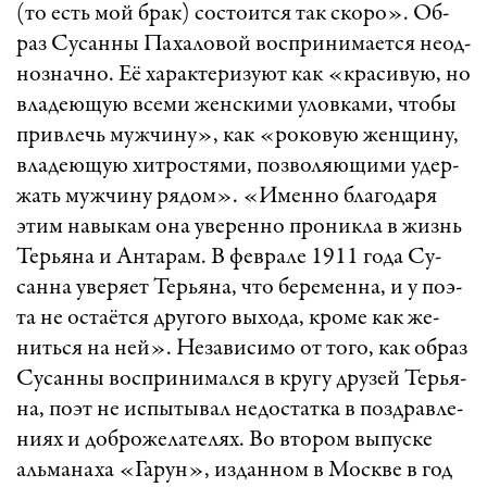
(то есть мой брак) сос­то­ит­ся так ско­ро». Об­
раз Су­сан­ны Па­ха­ло­вой восп­ри­ни­ма­ет­ся не­од­
ноз­нач­но. Её ха­рак­те­ри­зу­ют как «к­ра­си­ву­ю, но
вла­де­ю­щую все­ми женс­ки­ми улов­ка­ми, что­бы
прив­лечь муж­чи­ну», как «­ро­ко­вую жен­щи­ну,
вла­де­ю­щую хит­рос­тя­ми, поз­во­ля­ю­щи­ми удер­
жать муж­чи­ну ря­дом». «И­мен­но бла­го­да­ря
этим на­вы­кам она уве­рен­но про­ник­ла в жизнь
Тер­ья­на и Ан­та­рам. В фев­ра­ле 1911 го­да Су­
сан­на уве­ря­ет Тер­ья­на, что бе­ре­мен­на, и у по­э­
та не ос­та­ёт­ся дру­го­го вы­хо­да, кро­ме как же­
нить­ся на ней». Не­за­ви­си­мо от то­го, как об­раз
Су­сан­ны восп­ри­ни­мал­ся в кру­гу дру­зей Тер­ья­
на, по­эт не ис­пы­ты­вал не­дос­тат­ка в позд­рав­ле­
ни­ях и доб­ро­же­ла­те­лях. Во вто­ром вы­пус­ке
аль­ма­на­ха «­Га­рун», из­дан­ном в Моск­ве в год