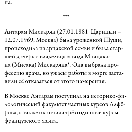
на.
***­
Ан­та­рам Мис­ка­рян (27.01.1881, Ца­ри­цын –
12.07.1969, Моск­ва) бы­ла уро­жен­кой Шу­ши,
про­ис­хо­ди­ла из ар­цахс­кой сем­ьи и бы­ла стар­
шей до­чер­ью вла­дель­ца за­во­да Мна­ца­ка­
на (Ми­са­ка) Мис­ка­ря­на*. Она выб­ра­ла про­
фес­сию вра­ча, но ужа­сы ра­бо­ты в мор­ге зас­та­
ви­ли её от­ка­зать­ся от это­го на­ме­ре­ни­я.
В Моск­ве Ан­та­рам пос­ту­пи­ла на ис­то­ри­ко-фи­
ло­ло­ги­чес­кий фа­куль­тет част­ных кур­сов Ал­фё­
ро­ва, а так­же окон­чи­ла трёх­го­дич­ные кур­сы
фран­цузс­ко­го язы­ка.