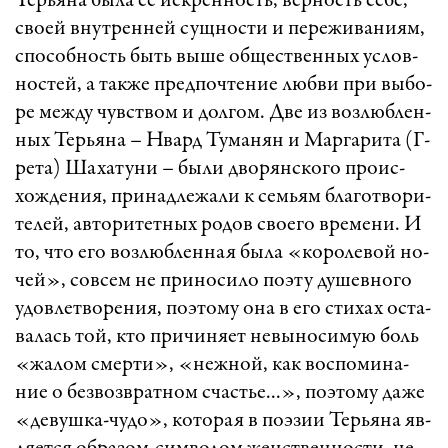
Те­рья­на бы­ла ее иск­рен­ность, вер­ность се­бе,
сво­ей внут­рен­ней сущ­нос­ти и пе­ре­жи­ва­ни­ям,
спо­соб­ность быть вы­ше об­щест­вен­ных ус­лов­
нос­тей, а так­же пред­поч­те­ние люб­ви при вы­бо­
ре меж­ду чувст­вом и дол­гом. Две из воз­люб­лен­
ных Тер­ья­на – Нвард Ту­ма­нян и Мар­га­ри­та (Г­
ре­та) Ша­ха­ту­ни – бы­ли дво­рянс­ко­го про­ис­
хож­де­ни­я, принадлежали к се­мьям бла­гот­во­ри­
те­лей, ав­то­ри­тет­ных ро­дов сво­е­го вре­ме­ни. И
то, что его воз­люб­лен­ная бы­ла «­ко­ро­ле­вой но­
чей», сов­сем не при­но­си­ло по­э­ту ду­шев­но­го
удов­лет­во­ре­ни­я, по­э­то­му она в его сти­хах ос­та­
ва­лась той, кто при­чи­ня­ет не­вы­но­си­мую боль
«­жа­лом смер­ти», «­неж­ной, как вос­по­ми­на­
ние о без­возв­рат­ном счаст­ье...», по­э­то­му да­же
«­де­вуш­ка-чу­до», ко­то­рая в по­э­зии Тер­ья­на яв­