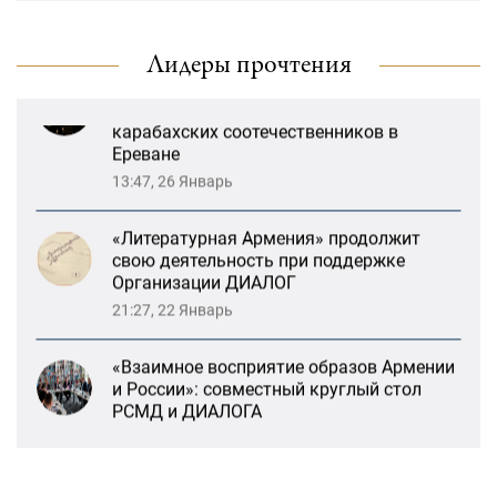
деятельность
13:59, 29 Май
Лидеры прочтения
Возрождение Степанакертского русского
драматического театра и консолидация
карабахских соотечественников в
Ереване
13:47, 26 Январь
«Литературная Армения» продолжит
свою деятельность при поддержке
Организации ДИАЛОГ
21:27, 22 Январь
«Взаимное восприятие образов Армении
и России»: совместный круглый стол
РСМД и ДИАЛОГА
13:59, 29 Май
Возрождение Степанакертского русского