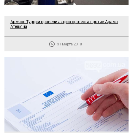
Aрмяне Турции провели акцию протеста против Арама
Атешяна
31 марта 2018