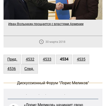
Иван Волынкин прощается с властями Армении
30 марта 2018
Пред.
4532
4533
4534
4535
В Москве прошло заседание
дискуссионного форума «Лорис
4536
След.
Меликов» на тему: «ООН и
предотвращение геноцидов»
Дискуссионный Форум "Лорис Меликов"
«Лорис Меликов» начинает свою
деятельность
Дискуссионный форум «Лорис Меликов»