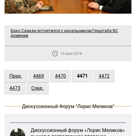
Бако Саакян встретился с начальником Генштаба ВС
Армении
15 мая 2018
В Москве прошло заседание
дискуссионного форума «Лорис
Пред.
4469
4470
4471
4472
Меликов» на тему: «ООН и
предотвращение геноцидов»
4473
След.
«Лорис Меликов» начинает свою
деятельность
Дискуссионный Форум "Лорис Меликов"
Дискуссионный форум «Лорис Меликов»
вышел в долгосрочное плавание