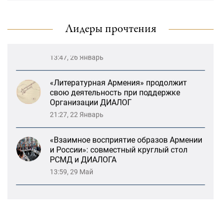
карабахских соотечественников в
Ереване
Лидеры прочтения
13:47, 26 Январь
«Литературная Армения» продолжит
свою деятельность при поддержке
Организации ДИАЛОГ
21:27, 22 Январь
«Взаимное восприятие образов Армении
и России»: совместный круглый стол
РСМД и ДИАЛОГА
13:59, 29 Май
Возрождение Степанакертского русского
драматического театра и консолидация
карабахских соотечественников в
Ереване
13:47, 26 Январь