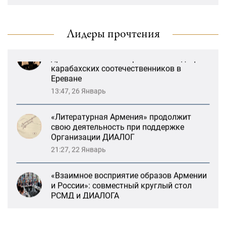
и России»: совместный круглый стол
«Лорис Меликов» начинает свою
РСМД и ДИАЛОГА
деятельность
13:59, 29 Май
Лидеры прочтения
Возрождение Степанакертского русского
драматического театра и консолидация
карабахских соотечественников в
Ереване
13:47, 26 Январь
«Литературная Армения» продолжит
свою деятельность при поддержке
Организации ДИАЛОГ
21:27, 22 Январь
«Взаимное восприятие образов Армении
и России»: совместный круглый стол
РСМД и ДИАЛОГА
13:59, 29 Май