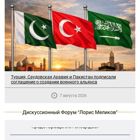
Турция, Саудовская Аравия и Пакистан подписали
соглашение о создании военного альянса
В Москве прошло заседание
7 августа 2026
дискуссионного форума «Лорис
Меликов» на тему: «ООН и
предотвращение геноцидов»
Дискуссионный Форум "Лорис Меликов"
«Лорис Меликов» начинает свою
деятельность