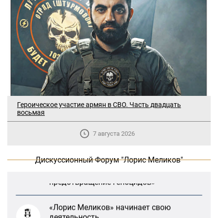
Героическое участие армян в СВО. Часть двадцать
восьмая
В Москве прошло заседание
дискуссионного форума «Лорис
7 августа 2026
Меликов» на тему: «ООН и
предотвращение геноцидов»
Дискуссионный Форум "Лорис Меликов"
«Лорис Меликов» начинает свою
деятельность
Дискуссионный форум «Лорис Меликов»