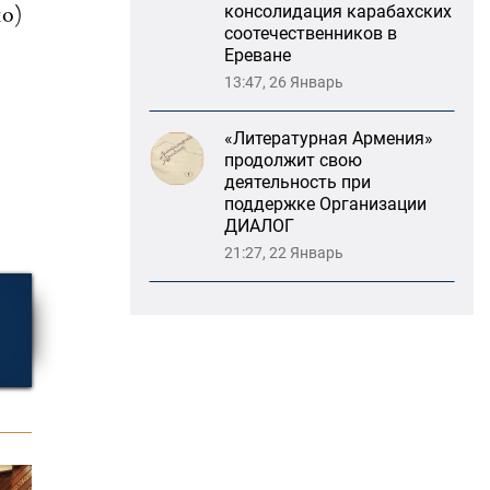
Ереване
но)
13:47, 26 Январь
«Литературная Армения»
продолжит свою
деятельность при
поддержке Организации
ДИАЛОГ
21:27, 22 Январь
«Взаимное восприятие
образов Армении и
России»: совместный
круглый стол РСМД и
ДИАЛОГА
13:59, 29 Май