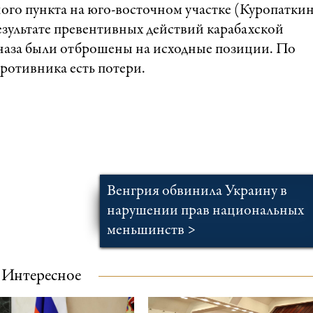
го пункта на юго-восточном участке (Куропатки
зультате превентивных действий карабахской
наза были отброшены на исходные позиции. По
ротивника есть потери.
Венгрия обвинила Украину в
нарушении прав национальных
меньшинств >
Интересное