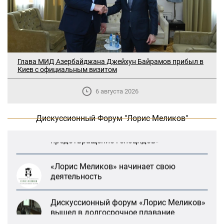
Глава МИД Азербайджана Джейхун Байрамов прибыл в
Киев с официальным визитом
В Москве прошло заседание
дискуссионного форума «Лорис
6 августа 2026
Меликов» на тему: «ООН и
предотвращение геноцидов»
Дискуссионный Форум "Лорис Меликов"
«Лорис Меликов» начинает свою
деятельность
Дискуссионный форум «Лорис Меликов»
вышел в долгосрочное плавание
В Москве прошло заседание
дискуссионного форума «Лорис