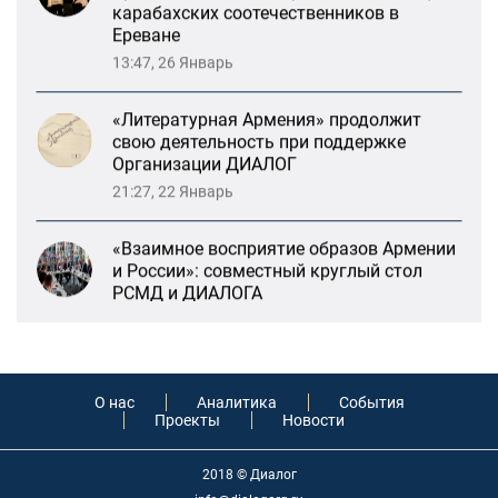
карабахских соотечественников в
Ереване
13:47, 26 Январь
«Литературная Армения» продолжит
свою деятельность при поддержке
Организации ДИАЛОГ
21:27, 22 Январь
«Взаимное восприятие образов Армении
и России»: совместный круглый стол
РСМД и ДИАЛОГА
13:59, 29 Май
Возрождение Степанакертского русского
драматического театра и консолидация
О нас
Аналитика
События
Проекты
Новости
карабахских соотечественников в
Ереване
13:47, 26 Январь
2018 © Диалог