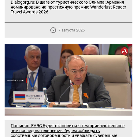
Dialogorg.ru: В шаге от туристического Олимпа: Армения
номинирована на престижную премию Wanderlust Reader
Travel Awards 2026
7 августа 2026
В Москве прошло заседание
дискуссионного форума «Лорис
Меликов» на тему: «ООН и
предотвращение геноцидов»
Пашинян: ЕАЭС будет становиться тем привлекательнее,
чем последовательнее мы будем соблюдать
собственные договоренности и уважать суверенные
«Лорис Меликов» начинает свою