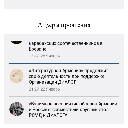
и России»: совместный круглый стол
«Лорис Меликов» начинает свою
РСМД и ДИАЛОГА
деятельность
13:59, 29 Май
Лидеры прочтения
Возрождение Степанакертского русского
драматического театра и консолидация
карабахских соотечественников в
Ереване
13:47, 26 Январь
«Литературная Армения» продолжит
свою деятельность при поддержке
Организации ДИАЛОГ
21:27, 22 Январь
«Взаимное восприятие образов Армении
и России»: совместный круглый стол
РСМД и ДИАЛОГА
13:59, 29 Май