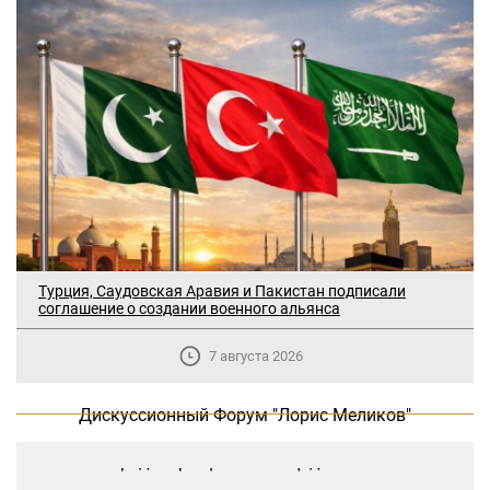
Турция, Саудовская Аравия и Пакистан подписали
соглашение о создании военного альянса
В Москве прошло заседание
дискуссионного форума «Лорис
7 августа 2026
Меликов» на тему: «ООН и
предотвращение геноцидов»
Дискуссионный Форум "Лорис Меликов"
«Лорис Меликов» начинает свою
деятельность