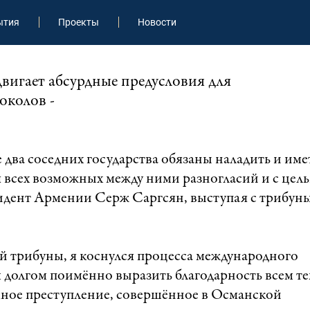
ытия
Проекты
Новости
вигает абсурдные предусловия для
околов -
 два соседних государства обязаны наладить и име
 всех возможных между ними разногласий и с цел
зидент Армении Серж Саргсян, выступая с трибун
ой трибуны, я коснулся процесса международного
 долгом поимённо выразить благодарность всем т
щное преступление, совершённое в Османской