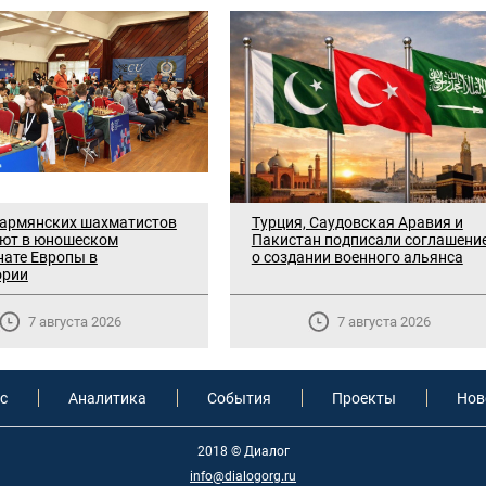
 армянских шахматистов
Турция, Саудовская Аравия и
уют в юношеском
Пакистан подписали соглашени
ате Европы в
о создании военного альянса
ории
7 августа 2026
7 августа 2026
с
Аналитика
События
Проекты
Нов
2018 © Диалог
info@dialogorg.ru