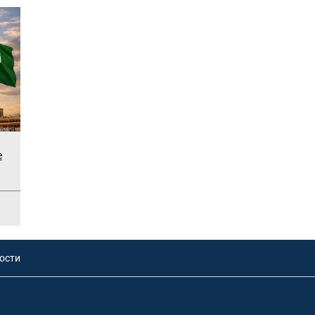
е
ости