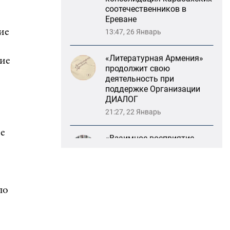
13:47, 26 Январь
ие
«Литературная Армения»
продолжит свою
деятельность при
кие
поддержке Организации
ДИАЛОГ
21:27, 22 Январь
«Взаимное восприятие
образов Армении и
ие
России»: совместный
круглый стол РСМД и
ДИАЛОГА
13:59, 29 Май
по