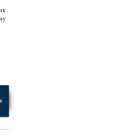
их
ну
в