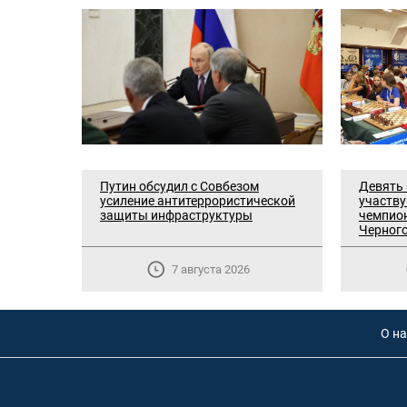
Путин обсудил с Совбезом
Девять
усиление антитеррористической
участв
защиты инфраструктуры
чемпион
Черног
7 августа 2026
О на