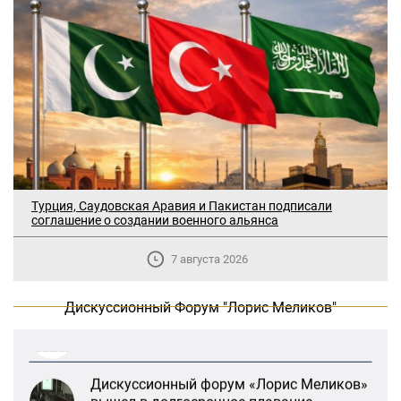
В Москве прошло заседание
Турция, Саудовская Аравия и Пакистан подписали
дискуссионного форума «Лорис
соглашение о создании военного альянса
Меликов» на тему: «ООН и
предотвращение геноцидов»
7 августа 2026
«Лорис Меликов» начинает свою
Дискуссионный Форум "Лорис Меликов"
деятельность
Дискуссионный форум «Лорис Меликов»
вышел в долгосрочное плавание