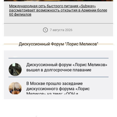
Международная сеть быстрого питания «Subway»
рассматривает возможность открытия в Армении более
В Москве прошло заседание
60 филиалов
дискуссионного форума «Лорис
Меликов» на тему: «ООН и
предотвращение геноцидов»
7 августа 2026
«Лорис Меликов» начинает свою
Дискуссионный Форум "Лорис Меликов"
деятельность
Дискуссионный форум «Лорис Меликов»
вышел в долгосрочное плавание
В Москве прошло заседание
дискуссионного форума «Лорис
Меликов» на тему: «ООН и
предотвращение геноцидов»
«Лорис Меликов» начинает свою
деятельность