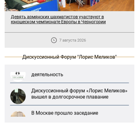
Девять армянских шахматистов участвуют в
юношеском чемпионате Европы в Черногории
В Москве прошло заседание
дискуссионного форума «Лорис
7 августа 2026
Меликов» на тему: «ООН и
предотвращение геноцидов»
Дискуссионный Форум "Лорис Меликов"
«Лорис Меликов» начинает свою
деятельность
Дискуссионный форум «Лорис Меликов»
вышел в долгосрочное плавание
В Москве прошло заседание
дискуссионного форума «Лорис
Меликов» на тему: «ООН и
предотвращение геноцидов»