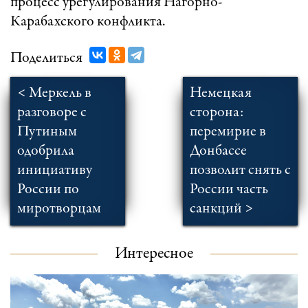
процесс урегулирования Нагорно-
Карабахского конфликта.
Поделиться
< Меркель в
Немецкая
разговоре с
сторона:
Путиным
перемирие в
одобрила
Донбассе
инициативу
позволит снять с
России по
России часть
миротворцам
санкций >
Интересное