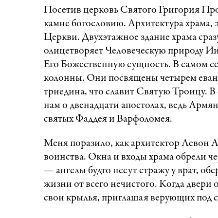
Посетив церковь Святого Григория Прос
камне богословию. Архитектура храма, эт
Церкви. Двухэтажное здание храма сраз
олицетворяет Человеческую природу Иис
Его Божественную сущность. В самом с
колонны. Они посвящены четырем еванг
триедина, что славит Святую Троицу. В
нам о двенадцати апостолах, ведь Армя
святых Фаддея и Варфоломея.
Меня поразило, как архитектор Левон А
воинства. Окна и входы храма обрели 
— ангелы будто несут стражу у врат, об
жизни от всего нечистого. Когда двери
свои крылья, приглашая верующих под 