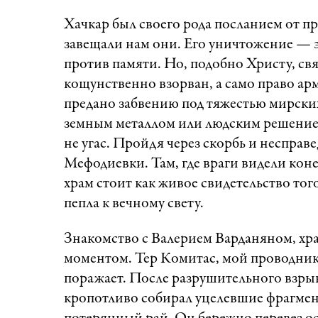
Хачкар был своего рода посланием от пр
завещали нам они. Его уничтожение — э
против памяти. Но, подобно Христу, св
кощунственно взорван, а само право ар
предано забвению под тяжестью мирски
земным металлом или людским решением
не угас. Пройдя через скорбь и несправ
Мефодиевки. Там, где враги видели кон
храм стоит как живое свидетельство того
пепла к вечному свету.
Знакомство с Валерием Варданяном, хр
моментом. Тер Комитас, мой проводник,
поражает. После разрушительного взры
кропотливо собирал уцелевшие фрагмен