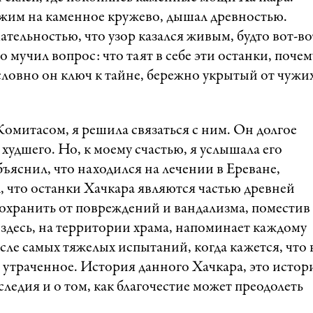
ожим на каменное кружево, дышал древностью.
тельностью, что узор казался живым, будто вот-во
 мучил вопрос: что таят в себе эти останки, почем
, словно он ключ к тайне, бережно укрытый от чужи
Комитасом, я решила связаться с ним. Он долгое
ь худшего. Но, к моему счастью, я услышала его
ъяснил, что находился на лечении в Ереване,
, что останки Хачкара являются частью древней
охранить от повреждений и вандализма, поместив
 здесь, на территории храма, напоминает каждому
сле самых тяжелых испытаний, когда кажется, что 
ь утраченное. История данного Хачкара, это истор
ледия и о том, как благочестие может преодолеть