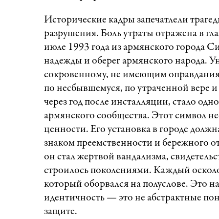
Исторические кадры запечатлели траге
разрушения. Боль утраты отражена в гл
июле 1993 года из армянского города С
надежды и оберег армянского народа. У
сокровенному, не имеющим оправдания. 
по несбывшемуся, по утраченной вере и
через год после инсталляции, стало од
армянского сообщества. Этот символ нес
ценности. Его установка в городе долж
знаком преемственности и бережного о
он стал жертвой вандализма, свидетельс
строилось поколениями. Каждый осколок
который оборвался на полуслове. Это на
идентичность — это не абстрактные пон
защите.