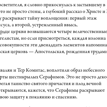
ветителя, я словно прикоснулась к застывшему в
о не просто стены, а глубокий рассказ о Христе и
у раскрывает тайну воплощения: первый этаж
уса, а второй, устремленный ввысь,
ердце церкви возвышаются четыре величественны
елистам, но если присмотреться, каждая колонна
 совокупности эти двенадцать элементов напомин
нская церковь — Апостольская, рожденная трудам
валян и Тер Комитас, воплотили образ небесного
черты шестикрылых Серафимов. Это не просто дек
ерегая таинство святого причастия и плод вечной
 открываются, кажется, что Серафимы раскрывают
свою защиту к покаянию и спасению.