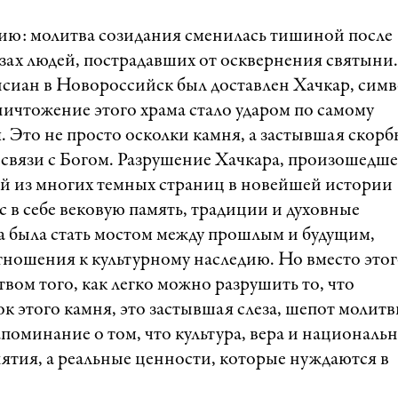
дию: молитва созидания сменилась тишиной после
азах людей, пострадавших от осквернения святыни.
исиан в Новороссийск был доставлен Хачкар, симв
ничтожение этого храма стало ударом по самому
Это не просто осколки камня, а застывшая скорб
 связи с Богом. Разрушение Хачкара, произошедше
ной из многих темных страниц в новейшей истории
 в себе вековую память, традиции и духовные
на была стать мостом между прошлым и будущим,
тношения к культурному наследию. Но вместо это
твом того, как легко можно разрушить то, что
 этого камня, это застывшая слеза, шепот молитв
поминание о том, что культура, вера и националь
ятия, а реальные ценности, которые нуждаются в