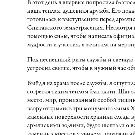
В этот день я впервые попросила благос
наша теплая, душевная дружба. Его подде
готовилась к выступлению перед армян
Спитакского землетрясения. Несмотря н
помощью силы, чтобы написать официал
мудрости и участия, я зачитала на меро
Под неспешный ритм службы и светлую пе
устроена свыше, чтобы в нужный час о
Выйдя из храма после службы, я ощутил
согретая тихим теплом благодати. Шаг з
место, мир, пронизанный особой тишино
взору открылись три монументальных Ха
каменные поверхности хранили следы в
армянскими зодчими, будто шептали о ве
каменных крестов я увидела прозрачный