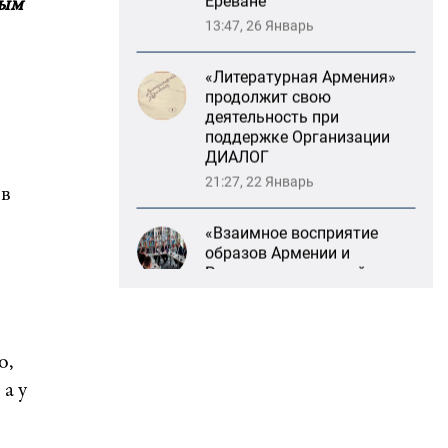
ным
деятельность при
поддержке Организации
ДИАЛОГ
21:27, 22 Январь
«Взаимное восприятие
образов Армении и
России»: совместный
 в
круглый стол РСМД и
ДИАЛОГА
13:59, 29 Май
Возрождение
Степанакертского русского
драматического театра и
консолидация карабахских
о,
соотечественников в
а у
Ереване
13:47, 26 Январь