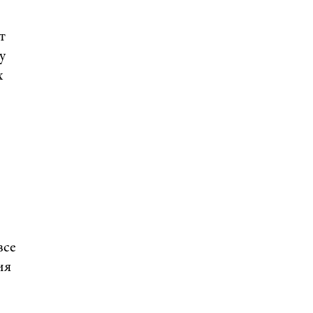
т
у
х
все
ия