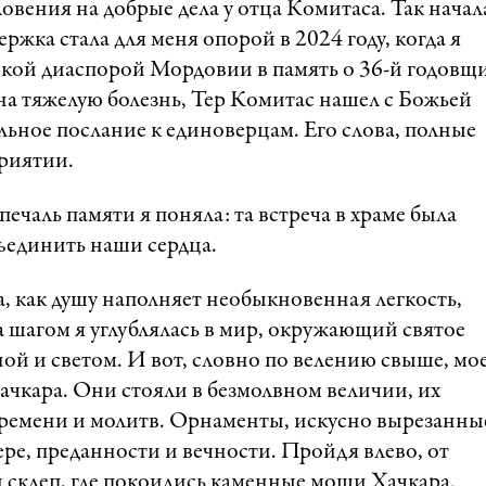
ловения на добрые дела у отца Комитаса. Так начал
ржка стала для меня опорой в 2024 году, когда я
ской диаспорой Мордовии в память о 36-й годовщ
а тяжелую болезнь, Тер Комитас нашел с Божьей
ьное послание к единоверцам. Его слова, полные
приятии.
чаль памяти я поняла: та встреча в храме была
бъединить наши сердца.
а, как душу наполняет необыкновенная легкость,
а шагом я углублялась в мир, окружающий святое
й и светом. И вот, словно по велению свыше, мо
чкара. Они стояли в безмолвном величии, их
ремени и молитв. Орнаменты, искусно вырезанны
ре, преданности и вечности. Пройдя влево, от
 склеп, где покоились каменные мощи Хачкара.