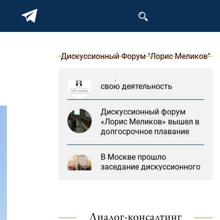
на тему: «ООН и
предотвращение
геноцидов»
«Лорис Меликов» начинает
Дискуссионный Форум "Лорис Меликов"
свою деятельность
Дискуссионный форум
«Лорис Меликов» вышел в
долгосрочное плавание
В Москве прошло
заседание дискуссионного
форума «Лорис Меликов»
на тему: «ООН и
предотвращение
геноцидов»
«Литературная Армения»
продолжит свою
«Лорис Меликов» начинает
деятельность при
свою деятельность
Диалог-консалтинг
поддержке Организации