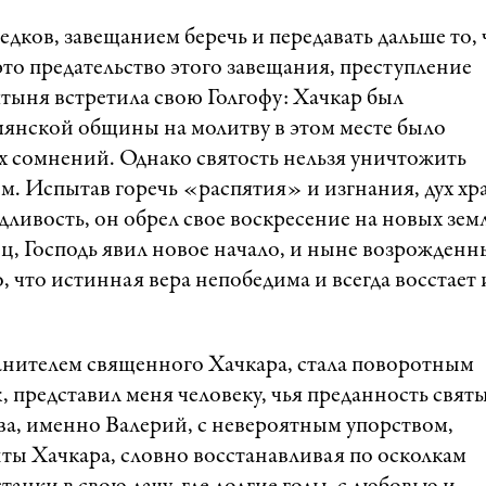
едков, завещанием беречь и передавать дальше то, 
то предательство этого завещания, преступление
ятыня встретила свою Голгофу: Хачкар был
мянской общины на молитву в этом месте было
х сомнений. Однако святость нельзя уничтожить
. Испытав горечь «распятия» и изгнания, дух хр
едливость, он обрел свое воскресение на новых зем
ец, Господь явил новое начало, и ныне возрожден
, что истинная вера непобедима и всегда восстает 
анителем священного Хачкара, стала поворотным
 представил меня человеку, чья преданность свят
ва, именно Валерий, с невероятным упорством,
ты Хачкара, словно восстанавливая по осколкам