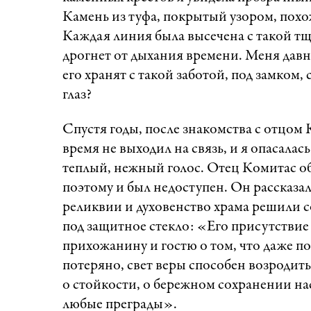
Камень из туфа, покрытый узором, пох
Каждая линия была высечена с такой тща
дрогнет от дыхания времени. Меня давно
его хранят с такой заботой, под замком
глаз?
Спустя годы, после знакомства с отцом 
время не выходил на связь, и я опасалас
теплый, нежный голос. Отец Комитас об
поэтому и был недоступен. Он рассказал
реликвии и духовенство храма решили с
под защитное стекло: «Его присутствие
прихожанину и гостю о том, что даже по
потеряно, свет веры способен возродит
о стойкости, о бережном сохранении нас
любые преграды».