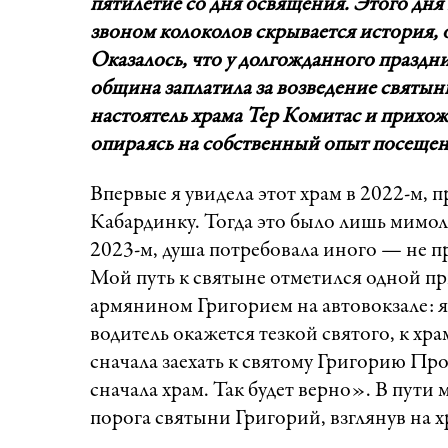
пятилетие со дня освящения. Этого дня 
звоном колоколов скрывается история, 
Оказалось, что у долгожданного праздни
община заплатила за возведение святын
настоятель храма Тер Комитас и прихо
опираясь на собственный опыт посещен
Впервые я увидела этот храм в 2022-м, 
Кабардинку. Тогда это было лишь мимол
2023-м, душа потребовала иного — не п
Мой путь к святыне отметился одной пр
армянином Григорием на автовокзале: я с
водитель окажется тезкой святого, к хр
сначала заехать к святому Григорию Пр
сначала храм. Так будет верно». В пути
порога святыни Григорий, взглянув на х