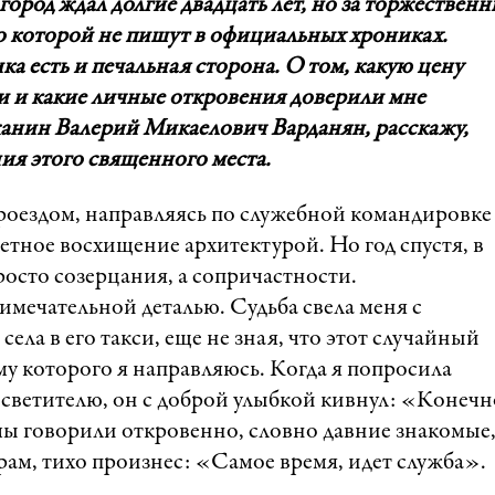
город ждал долгие двадцать лет, но за торжествен
о которой не пишут в официальных хрониках.
ка есть и печальная сторона. О том, какую цену
и и какие личные откровения доверили мне
жанин Валерий Микаелович Варданян, расскажу,
ия этого священного места.
проездом, направляясь по служебной командировке
етное восхищение архитектурой. Но год спустя, в
росто созерцания, а сопричастности.
имечательной деталью. Судьба свела меня с
ела в его такси, еще не зная, что этот случайный
аму которого я направляюсь. Когда я попросила
осветителю, он с доброй улыбкой кивнул: «Конечн
 мы говорили откровенно, словно давние знакомые, 
рам, тихо произнес: «Самое время, идет служба».