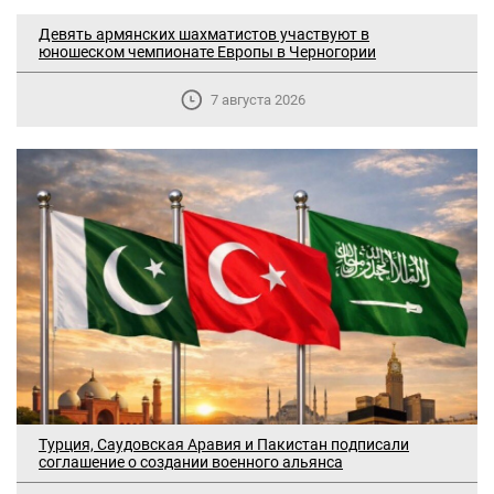
Девять армянских шахматистов участвуют в
юношеском чемпионате Европы в Черногории
7 августа 2026
В Москве прошло заседание
дискуссионного форума «Лорис
Турция, Саудовская Аравия и Пакистан подписали
Меликов» на тему: «ООН и
соглашение о создании военного альянса
предотвращение геноцидов»