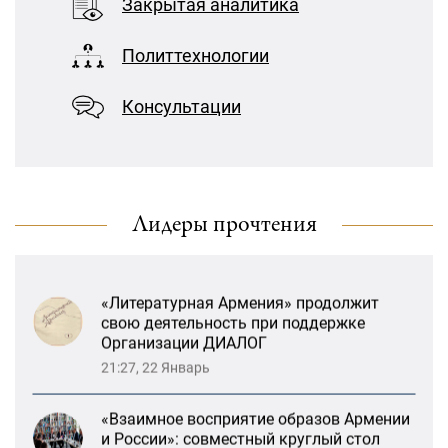
Закрытая аналитика
дискуссионного форума «Лорис
«Взаимное восприятие образов Армении
Меликов» на тему: «ООН и
и России»: совместный круглый стол
предотвращение геноцидов»
Политтехнологии
РСМД и ДИАЛОГА
13:59, 29 Май
«Лорис Меликов» начинает свою
Консультации
деятельность
Возрождение Степанакертского русского
драматического театра и консолидация
карабахских соотечественников в
Ереване
13:47, 26 Январь
Лидеры прочтения
«Литературная Армения» продолжит
свою деятельность при поддержке
Организации ДИАЛОГ
21:27, 22 Январь
«Взаимное восприятие образов Армении
и России»: совместный круглый стол
РСМД и ДИАЛОГА