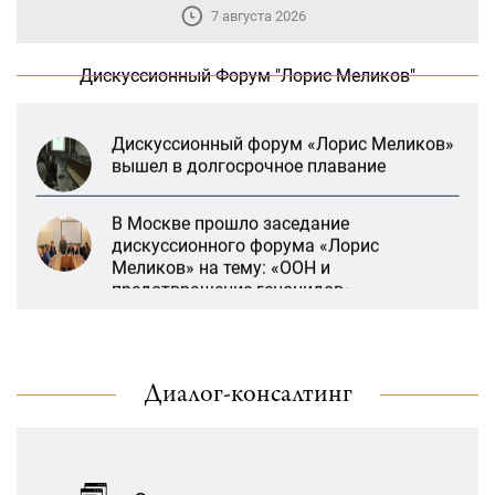
7 августа 2026
«Лорис Меликов» начинает свою
деятельность
Дискуссионный Форум "Лорис Меликов"
Дискуссионный форум «Лорис Меликов»
вышел в долгосрочное плавание
В Москве прошло заседание
дискуссионного форума «Лорис
Меликов» на тему: «ООН и
предотвращение геноцидов»
«Лорис Меликов» начинает свою
деятельность
«Литературная Армения» продолжит
Диалог-консалтинг
Дискуссионный форум «Лорис Меликов»
свою деятельность при поддержке
вышел в долгосрочное плавание
Организации ДИАЛОГ
21:27, 22 Январь
В Москве прошло заседание