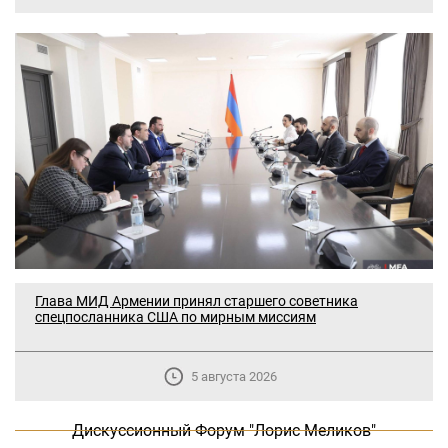
В Москве прошло заседание
дискуссионного форума «Лорис
Меликов» на тему: «ООН и
Глава МИД Армении принял старшего советника
предотвращение геноцидов»
спецпосланника США по мирным миссиям
«Лорис Меликов» начинает свою
5 августа 2026
деятельность
Дискуссионный Форум "Лорис Меликов"
Дискуссионный форум «Лорис Меликов»