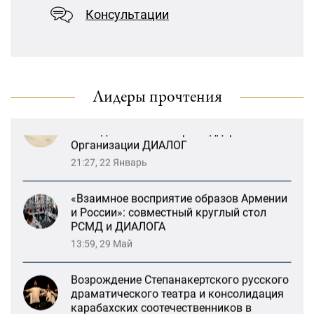
деятельность
карабахских соотечественников в
Консультации
Ереване
13:47, 26 Январь
«Литературная Армения» продолжит
свою деятельность при поддержке
Лидеры прочтения
Организации ДИАЛОГ
21:27, 22 Январь
«Взаимное восприятие образов Армении
и России»: совместный круглый стол
РСМД и ДИАЛОГА
13:59, 29 Май
Возрождение Степанакертского русского
драматического театра и консолидация
карабахских соотечественников в
Ереване
13:47, 26 Январь