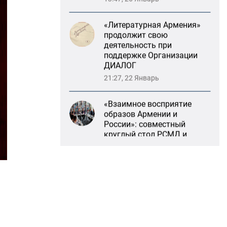
деятельность при
поддержке Организации
ДИАЛОГ
21:27, 22 Январь
«Взаимное восприятие
образов Армении и
России»: совместный
круглый стол РСМД и
ДИАЛОГА
13:59, 29 Май
Возрождение
Степанакертского русского
драматического театра и
консолидация карабахских
соотечественников в
Ереване
13:47, 26 Январь