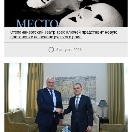
Степанакертский Театр Трех Ключей представит новую
постановку на основе русского рока
6 августа 2026
В Москве прошло заседание
дискуссионного форума «Лорис
Меликов» на тему: «ООН и
предотвращение геноцидов»
«Лорис Меликов» начинает свою
деятельность