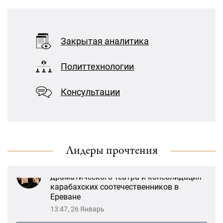
Ереване
13:47, 26 Январь
«Лорис Меликов» начинает свою
деятельность
«Литературная Армения» продолжит
Закрытая аналитика
свою деятельность при поддержке
Организации ДИАЛОГ
Политтехнологии
21:27, 22 Январь
Консультации
«Взаимное восприятие образов Армении
и России»: совместный круглый стол
РСМД и ДИАЛОГА
13:59, 29 Май
Лидеры прочтения
Возрождение Степанакертского русского
драматического театра и консолидация
карабахских соотечественников в
Ереване
13:47, 26 Январь
«Литературная Армения» продолжит