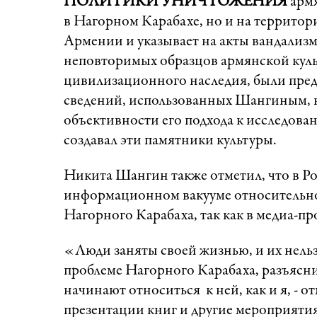
ПОЛИТИКИ УНИЧТОЖЕНИЯ
арм
в Нагорном Карабахе, но и на террито
Армении и указывает на акты вандализ
неповторимых образцов армянской кул
цивилизационного наследия, были пре
сведений, использованных Шангиным, в
объективности его подхода к исследован
создавал эти памятники культуры.
Никита Шангин также отметил, что в Ро
информационном вакууме относительно
Нагорного Карабаха, так как в медиа-
«Люди заняты своей жизнью, и их нельзя
проблеме Нагорного Карабаха, разъяснит
начинают относиться к ней, как и я, - 
презентации книг и другие мероприятия