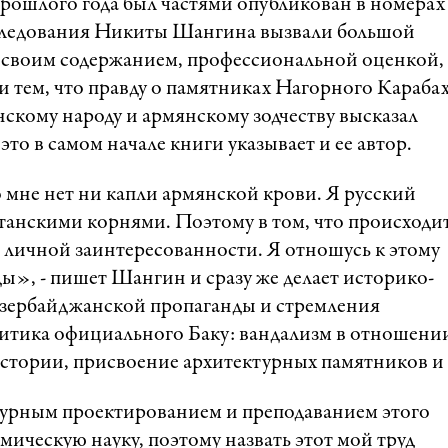
рошлого года был частями опубликован в номерах
сследования Никиты Шангина вызвали большой
к своим содержанием, профессиональной оценкой,
 тем, что правду о памятниках Нагорного Карабах
скому народу и армянскому зодчеству высказал
то в самом начале книги указывает и ее автор.
 мне нет ни капли армянской крови. Я русский
станскими корнями. Поэтому в том, что происходит
 личной заинтересованности. Я отношусь к этому
», - пишет Шангин и сразу же делает историко-
азербайджанской пропаганды и стремления
литика официального Баку: вандализм в отношени
стории, присвоение архитектурных памятников и т
турным проектированием и преподаванием этого
емическую науку, поэтому назвать этот мой труд