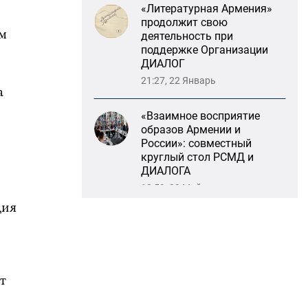
ДИАЛОГ
21:27, 22 Январь
ем
«Взаимное восприятие
образов Армении и
а
России»: совместный
круглый стол РСМД и
ДИАЛОГА
13:59, 29 Май
Возрождение
Степанакертского русского
драматического театра и
дия
консолидация карабахских
соотечественников в
Ереване
13:47, 26 Январь
т
«Литературная Армения»
продолжит свою