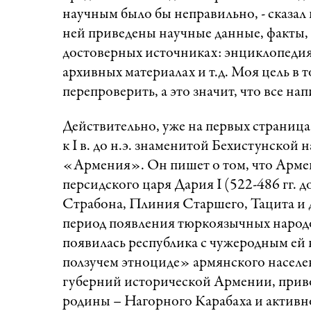
научным было бы неправильно, - сказал 
ней приведены научные данные, факты, 
достоверных источниках: энциклопедиях
архивных материалах и т.д. Моя цель в
перепроверить, а это значит, что все на
Действительно, уже на первых страниц
к I в. до н.э. знаменитой Бехистунской
«Армения». Он пишет о том, что Арме
персидского царя Дария I (522-486 гг. до 
Страбона, Плиния Старшего, Тацита и д
период появления тюркоязычных народов 
появилась республика с чужеродным ей
ползучем этноциде» армянского населе
губерний исторической Армении, прив
родины – Нагорного Карабаха и активн