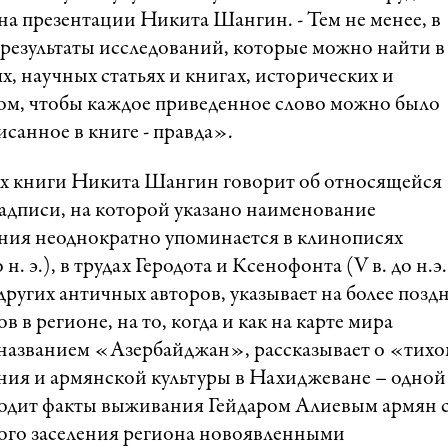
на презентации Никита Шангин. - Тем не менее, в
результаты исследований, которые можно найти в
, научных статьях и книгах, исторических и
 том, чтобы каждое приведенное слово можно было
писанное в книге - правда».
ах книги Никита Шангин говорит об относящейся
 надписи, на которой указано наименование
ния неоднократно упоминается в клинописях
н. э.), в трудах Геродота и Ксенофонта (V в. до н.э.
ругих античных авторов, указывает на более позд
в регионе, на то, когда и как на карте мира
 названием «Азербайджан», рассказывает о «тихо
ния и армянской культуры в Нахиджеване – одной
одит факты выживания Гейдаром Алиевым армян с
ого заселения региона новоявленными