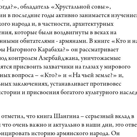
Когда?», обладатель «Хрустальной совы»,
н в последние годы активно занимается изучени
ого народа и, в частности, архитектурных
ния, которые были воздвигнуты в веках на
нными обитателями - армянами. В книге «Кто и н
вры Нагорного Карабаха?» он рассматривает
под контролем Азербайджана, уничтожаемые
ятся присвоить захватчики на глазах у мирового
ных вопроса – «Кто?» и «На чьей земле?» и,
ьных заключениях, устанавливает противовес
стории и присвоения богатого культурного насле
тметил, что книга Шангина – серьезный вклад в
 что очень важно и актуально в наши дни, это отве
фицировать историю армянского народа. Он