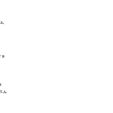
а,
 в
и
.д.