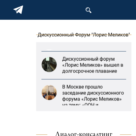
предотвращение
геноцидов»
«Лорис Меликов» начинает
свою деятельность
Дискуссионный Форум "Лорис Меликов"
Дискуссионный форум
«Лорис Меликов» вышел в
долгосрочное плавание
В Москве прошло
заседание дискуссионного
форума «Лорис Меликов»
на тему: «ООН и
предотвращение
«Литературная Армения»
геноцидов»
продолжит свою
деятельность при
«Лорис Меликов» начинает
поддержке Организации
свою деятельность
ДИАЛОГ
Диалог-консалтинг