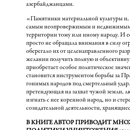
азербайджанцами.
«Памятники материальной культуры и, 
самым неопровержимым и недвижимым 
территории тому или иному народу. И е
просто не обращала внимания в силу о
оберегало их от целенаправленного раз
желании получить полную и объективную
приобретает особое политическое значе
становится инструментом борьбы за Прав
гонимых народов под смертельный удар
претендующая на захват чужой земли, л
изгнать с нее коренной народ, но и стер
созидательной деятельности, хранящиес
В КНИГЕ АВТОР ПРИВОДИТ МН