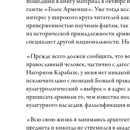
Вошедший в книгу материал в октябре п
газеты «Голос Армении». Уже тогда и
интерес у широкого круга читателей ка
приверженностью научным фактам, так и
их исторической принадлежности армян
специалист другой национальности. На э
«Прежде всего должен сообщить, что во
православный человек, частично с даге
Нагорном Карабахе, у меня нет никакой
исключительно с позиций Божьей правды
культурологический «выброс» в адрес 
приписать армянам то, чем известна по
культурного наследия, фальсификация и
«Всю свою жизнь я занимаюсь архитек
предмета и никогда не стремился в акад