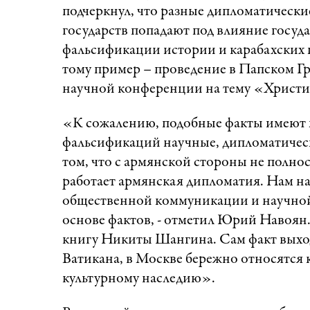
подчеркнул, что разные дипломатически
государств попадают под влияние госу
фальсификации истории и карабахских 
тому пример – проведение в Папском Г
научной конференции на тему «Христи
«К сожалению, подобные факты имеют ме
фальсификаций научные, дипломатически
том, что с армянской стороны не полно
работает армянская дипломатия. Нам на
общественной коммуникации и научной 
основе фактов, - отметил Юрий Навоян.
книгу Никиты Шангина. Сам факт выхода 
Ватикана, в Москве бережно относятся 
культурному наследию».