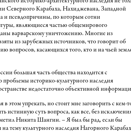
янского историко-архитектурного наследия не тол
рии Северного Карабаха, Нахиджевана, Западной
ма и псевдопричины, по которым сотни
ьтуры, являющиеся частью общемирового
даны варварскому уничтожению. Многие из
зяты из зарубежных источников, что говорит об
ию вопросов, касающихся того, кто и на чьей земл
ссии большая часть общества находится с
 проблемы историко-культурного наследия
пространстве недостаточно объективной информаци
 в этом упрекать, но стоит мне заговорить с кем-т
ь истинную суть вопроса, как все, без исключени
отметил Никита Шангин. – Я был бы рад, если бы
 на тему культурного наследия Нагорного Карабах