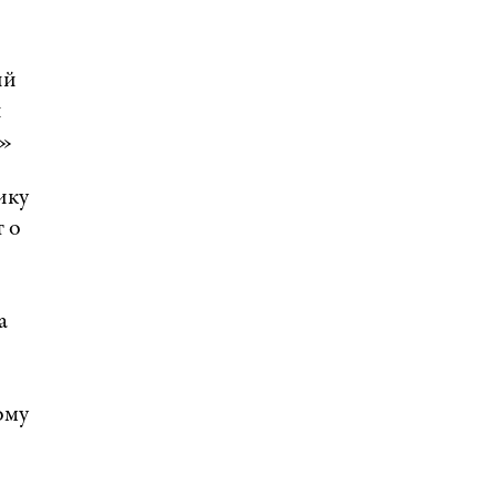
деятельность при
поддержке Организации
ДИАЛОГ
ий
21:27, 22 Январь
й
ь»
«Взаимное восприятие
образов Армении и
России»: совместный
ику
круглый стол РСМД и
 о
ДИАЛОГА
13:59, 29 Май
а
ому