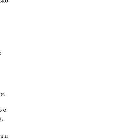
ько
е
и.
о о
я,
а и