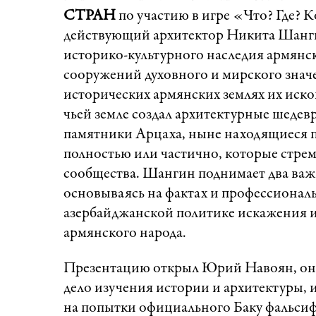
СТРАН
по участию в игре «Что? Где? 
действующий архитектор Никита Шанги
историко-культурного наследия армянск
сооружений духовного и мирского значе
исторических армянских землях их иско
чьей земле создал архитектурные шеде
памятники Арцаха, ныне находящиеся 
полностью или частично, которые стрем
сообщества. Шангин поднимает два важ
основываясь на фактах и профессионал
азербайджанской политике искажения и
армянского народа.
Презентацию открыл Юрий Навоян, он о
дело изучения истории и архитектуры, и
на попытки официального Баку фальси