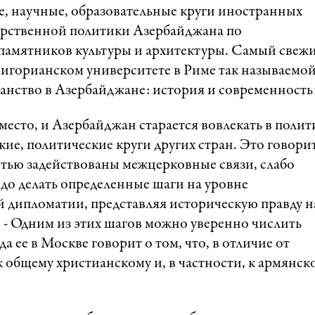
е, научные, образовательные круги иностранных
дарственной политики Азербайджана по
памятников культуры и архитектуры. Самый свеж
ригорианском университете в Риме так называемо
анство в Азербайджане: история и современност
сто, и Азербайджан старается вовлекать в полит
е, политические круги других стран. Это говорит
стью задействованы межцерковные связи, слабо
до делать определенные шаги на уровне
дипломатии, представляя историческую правду н
 - Одним из этих шагов можно уверенно числить
ее в Москве говорит о том, что, в отличие от
к общему христианскому и, в частности, к армянск