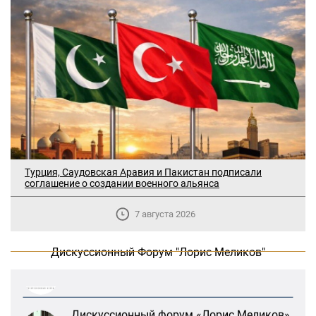
В Москве прошло заседание
Турция, Саудовская Аравия и Пакистан подписали
соглашение о создании военного альянса
дискуссионного форума «Лорис
Меликов» на тему: «ООН и
предотвращение геноцидов»
7 августа 2026
«Лорис Меликов» начинает свою
Дискуссионный Форум "Лорис Меликов"
деятельность
Дискуссионный форум «Лорис Меликов»
вышел в долгосрочное плавание