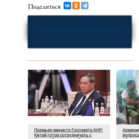
Поделиться
Премьер-министр Госсовета КНР:
Армени
Китай готов сотрудничать с
вопросы