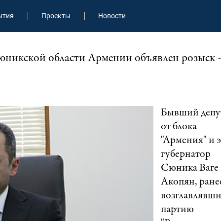
ытия
Проекты
Новости
юникской области Армении объявлен розыск -
Бывший депу
от блока
"Армения" и э
губернатор
Сюника Ваге
Акопян, ране
возглавлявш
партию