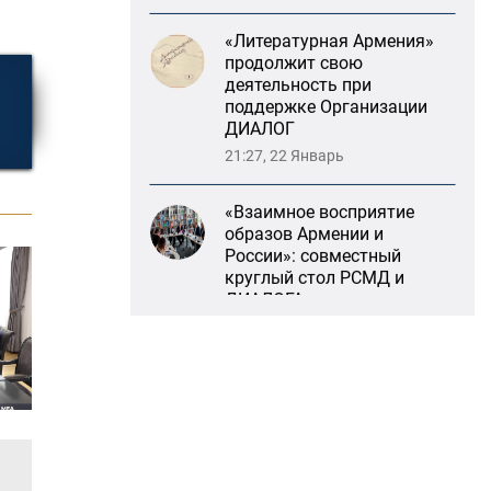
продолжит свою
деятельность при
поддержке Организации
ДИАЛОГ
21:27, 22 Январь
«Взаимное восприятие
образов Армении и
России»: совместный
круглый стол РСМД и
ДИАЛОГА
13:59, 29 Май
Возрождение
Степанакертского русского
драматического театра и
консолидация карабахских
соотечественников в
Ереване
13:47, 26 Январь