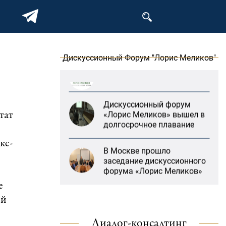
форума «Лорис Меликов»
на тему: «ООН и
предотвращение
геноцидов»
«Лорис Меликов» начинает
Дискуссионный Форум "Лорис Меликов"
свою деятельность
Дискуссионный форум
«Лорис Меликов» вышел в
долгосрочное плавание
тат
В Москве прошло
кс-
заседание дискуссионного
форума «Лорис Меликов»
на тему: «ООН и
предотвращение
е
геноцидов»
ий
«Литературная Армения»
продолжит свою
«Лорис Меликов» начинает
Диалог-консалтинг
деятельность при