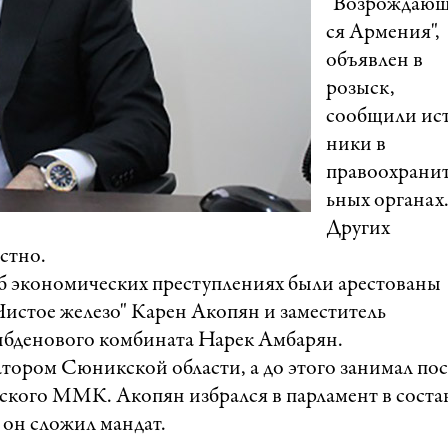
"Возрождаю
ся Армения",
объявлен в
розыск,
сообщили ис
ники в
правоохрани
ьных органах
Других
стно.
об экономических преступлениях были арестованы
"Чистое железо" Карен Акопян и заместитель
ибденового комбината Нарек Амбарян.
атором Сюникской области, а до этого занимал пос
ского ММК. Акопян избрался в парламент в соста
у он сложил мандат.