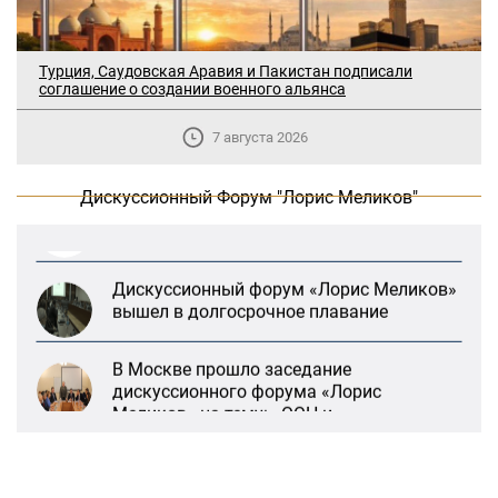
В Москве прошло заседание
Турция, Саудовская Аравия и Пакистан подписали
дискуссионного форума «Лорис
соглашение о создании военного альянса
Меликов» на тему: «ООН и
предотвращение геноцидов»
7 августа 2026
«Лорис Меликов» начинает свою
Дискуссионный Форум "Лорис Меликов"
деятельность
Дискуссионный форум «Лорис Меликов»
вышел в долгосрочное плавание
В Москве прошло заседание
дискуссионного форума «Лорис
Меликов» на тему: «ООН и
предотвращение геноцидов»
«Лорис Меликов» начинает свою
деятельность