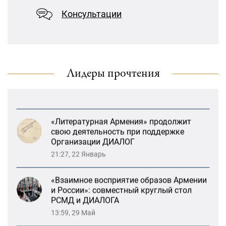
13:59, 29 Май
Консультации
«Лорис Меликов» начинает свою
деятельность
Возрождение Степанакертского русского
драматического театра и консолидация
карабахских соотечественников в
Ереване
Лидеры прочтения
13:47, 26 Январь
«Литературная Армения» продолжит
свою деятельность при поддержке
Организации ДИАЛОГ
21:27, 22 Январь
«Взаимное восприятие образов Армении
и России»: совместный круглый стол
РСМД и ДИАЛОГА
13:59, 29 Май
Возрождение Степанакертского русского