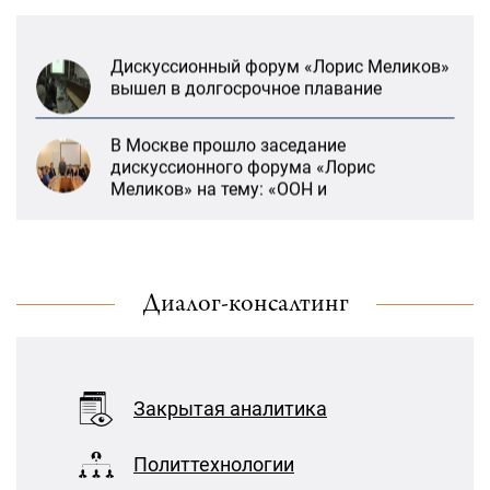
Дискуссионный форум «Лорис Меликов»
вышел в долгосрочное плавание
В Москве прошло заседание
дискуссионного форума «Лорис
Меликов» на тему: «ООН и
предотвращение геноцидов»
«Лорис Меликов» начинает свою
деятельность
Диалог-консалтинг
«Литературная Армения» продолжит
Дискуссионный форум «Лорис Меликов»
свою деятельность при поддержке
вышел в долгосрочное плавание
Организации ДИАЛОГ
21:27, 22 Январь
В Москве прошло заседание
Закрытая аналитика
дискуссионного форума «Лорис
«Взаимное восприятие образов Армении
Меликов» на тему: «ООН и
и России»: совместный круглый стол
Политтехнологии
предотвращение геноцидов»
РСМД и ДИАЛОГА