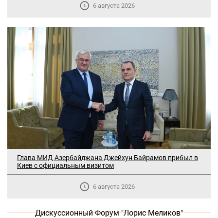
6 августа 2026
В Москве прошло заседание
Глава МИД Азербайджана Джейхун Байрамов прибыл в
дискуссионного форума «Лорис
Киев с официальным визитом
Меликов» на тему: «ООН и
предотвращение геноцидов»
6 августа 2026
«Лорис Меликов» начинает свою
Дискуссионный Форум "Лорис Меликов"
деятельность