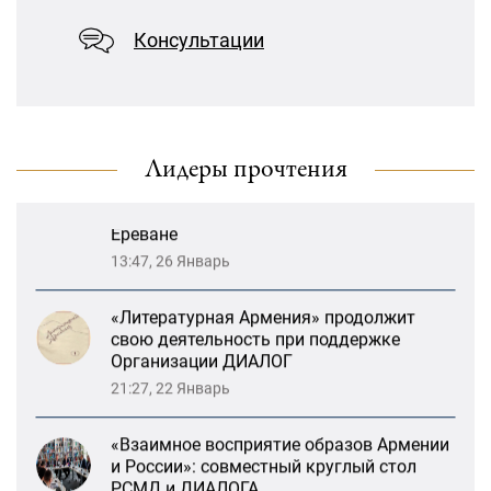
«Взаимное восприятие образов Армении
предотвращение геноцидов»
и России»: совместный круглый стол
Консультации
РСМД и ДИАЛОГА
«Лорис Меликов» начинает свою
13:59, 29 Май
деятельность
Возрождение Степанакертского русского
драматического театра и консолидация
Лидеры прочтения
карабахских соотечественников в
Ереване
13:47, 26 Январь
«Литературная Армения» продолжит
свою деятельность при поддержке
Организации ДИАЛОГ
21:27, 22 Январь
«Взаимное восприятие образов Армении
и России»: совместный круглый стол
РСМД и ДИАЛОГА
13:59, 29 Май