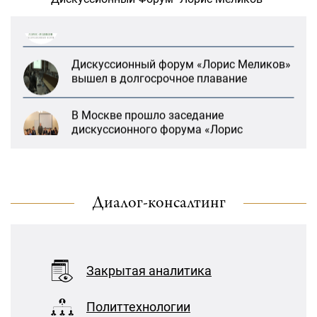
деятельность
Дискуссионный форум «Лорис Меликов»
вышел в долгосрочное плавание
В Москве прошло заседание
дискуссионного форума «Лорис
Меликов» на тему: «ООН и
предотвращение геноцидов»
«Лорис Меликов» начинает свою
деятельность
Диалог-консалтинг
Дискуссионный форум «Лорис Меликов»
«Литературная Армения» продолжит
вышел в долгосрочное плавание
свою деятельность при поддержке
Организации ДИАЛОГ
Закрытая аналитика
21:27, 22 Январь
В Москве прошло заседание
дискуссионного форума «Лорис
Политтехнологии
Меликов» на тему: «ООН и