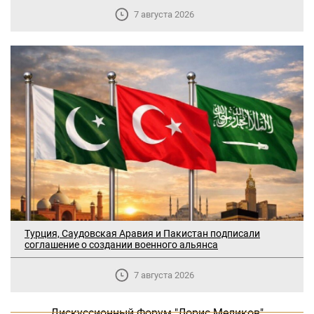
7 августа 2026
Турция, Саудовская Аравия и Пакистан подписали
В Москве прошло заседание
соглашение о создании военного альянса
дискуссионного форума «Лорис
Меликов» на тему: «ООН и
7 августа 2026
предотвращение геноцидов»
Дискуссионный Форум "Лорис Меликов"
«Лорис Меликов» начинает свою