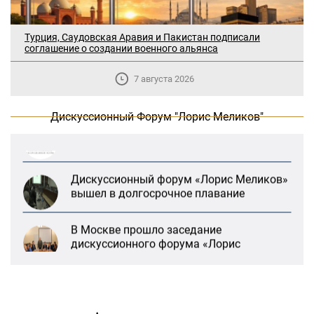
В Москве прошло заседание
Турция, Саудовская Аравия и Пакистан подписали
соглашение о создании военного альянса
дискуссионного форума «Лорис
Меликов» на тему: «ООН и
предотвращение геноцидов»
7 августа 2026
«Лорис Меликов» начинает свою
Дискуссионный Форум "Лорис Меликов"
деятельность
Дискуссионный форум «Лорис Меликов»
вышел в долгосрочное плавание
В Москве прошло заседание
дискуссионного форума «Лорис
Меликов» на тему: «ООН и
предотвращение геноцидов»
«Лорис Меликов» начинает свою
деятельность