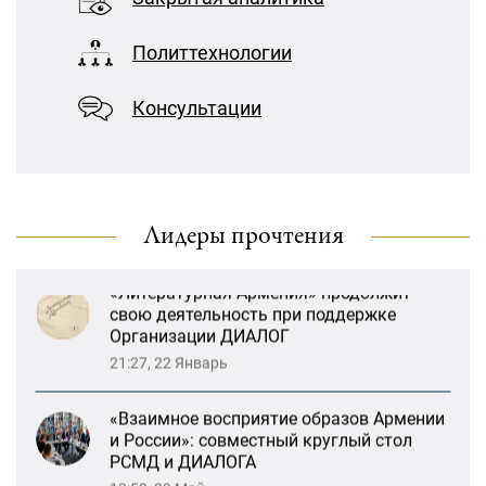
предотвращение геноцидов»
13:59, 29 Май
Политтехнологии
«Лорис Меликов» начинает свою
Возрождение Степанакертского русского
деятельность
драматического театра и консолидация
Консультации
карабахских соотечественников в
Ереване
13:47, 26 Январь
«Литературная Армения» продолжит
Лидеры прочтения
свою деятельность при поддержке
Организации ДИАЛОГ
21:27, 22 Январь
«Взаимное восприятие образов Армении
и России»: совместный круглый стол
РСМД и ДИАЛОГА
13:59, 29 Май
Возрождение Степанакертского русского