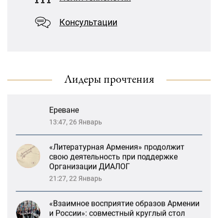
Меликов» на тему: «ООН и
«Взаимное восприятие образов Армении
предотвращение геноцидов»
и России»: совместный круглый стол
Консультации
РСМД и ДИАЛОГА
«Лорис Меликов» начинает свою
13:59, 29 Май
деятельность
Возрождение Степанакертского русского
драматического театра и консолидация
Лидеры прочтения
карабахских соотечественников в
Ереване
13:47, 26 Январь
«Литературная Армения» продолжит
свою деятельность при поддержке
Организации ДИАЛОГ
21:27, 22 Январь
«Взаимное восприятие образов Армении
и России»: совместный круглый стол
РСМД и ДИАЛОГА
13:59, 29 Май