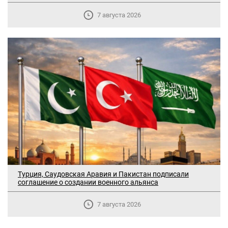
7 августа 2026
Турция, Саудовская Аравия и Пакистан подписали
В Москве прошло заседание
соглашение о создании военного альянса
дискуссионного форума «Лорис
Меликов» на тему: «ООН и
7 августа 2026
предотвращение геноцидов»